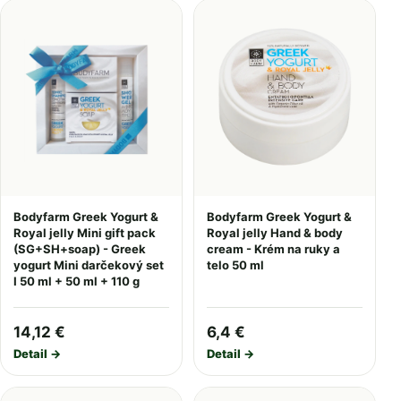
Bodyfarm Greek Yogurt &
Bodyfarm Greek Yogurt &
Royal jelly Mini gift pack
Royal jelly Hand & body
(SG+SH+soap) - Greek
cream - Krém na ruky a
yogurt Mini darčekový set
telo 50 ml
I 50 ml + 50 ml + 110 g
14,12 €
6,4 €
Detail →
Detail →