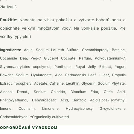
žiarivosť.
Použitie:
Naneste na vlhkú pokožku a vytvorte bohatú penu a
opláchnite veľkým množstvom vody. Na vonkajšie použitie. Pre
všetky typy pleti
Ingredients:
Aqua, Sodium Laureth Sulfate, Cocamidopropyl Betaine,
Cocamide Dea, Peg-7 Glyceryl Cocoate, Parfum, Polyquaternium-7,
Styrene/acrylates copolymer, Panthenol, Royal Jelly Extract, Yogurt
Powder, Sodium Hyaluronate, Aloe Barbadensis Leaf Juice*, Propolis
Extract, Tocopheryl Acetate, Caffeine, Lecithin, Glycerin, Sodium Phytate,
Alcohol Denat., Sodium Chloride, Disodium Edta, Citric Acid,
Phenoxyethanol, Dehydroacetic Acid, Benzoic Acid,alpha-isomethyl
Ionone, Coumarin, Limonene, Hydroxyisohexyl 3-cyclohexene
Carboxaldehyde. *Organically cultivated
ODPORÚČANÉ VÝROBCOM