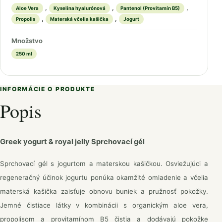
,
,
,
Aloe Vera
Kyselina hyalurónová
Pantenol (Provitamín B5)
,
,
Propolis
Materská včelia kašička
Jogurt
Množstvo
250 ml
INFORMÁCIE O PRODUKTE
Popis
Greek yogurt & royal jelly Sprchovací gél
Sprchovací gél s jogurtom a materskou kašičkou. Osviežujúci a
regeneračný účinok jogurtu ponúka okamžité omladenie a včelia
materská kašička zaisťuje obnovu buniek a pružnosť pokožky.
Jemné čistiace látky v kombinácii s organickým aloe vera,
propolisom a provitamínom B5 čistia a dodávajú pokožke