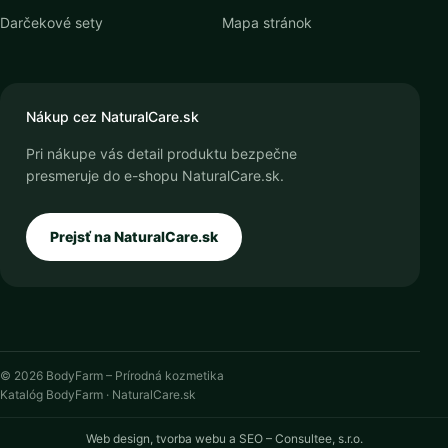
Darčekové sety
Mapa stránok
Nákup cez NaturalCare.sk
Pri nákupe vás detail produktu bezpečne
presmeruje do e-shopu NaturalCare.sk.
Prejsť na NaturalCare.sk
© 2026 BodyFarm – Prírodná kozmetika
Katalóg BodyFarm · NaturalCare.sk
Web design, tvorba webu a SEO – Consultee, s.r.o.