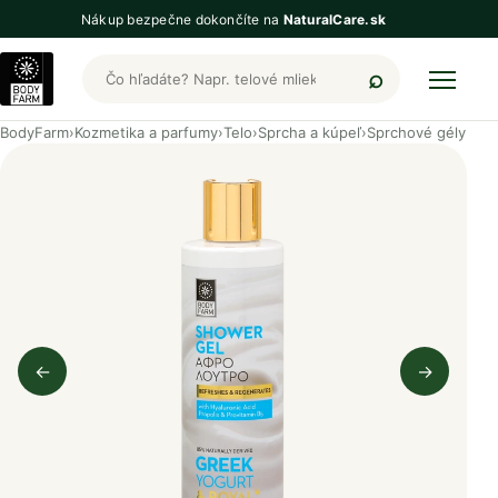
Nákup bezpečne dokončíte na
NaturalCare.sk
Hľadať produkty BodyFarm
BodyFarm
›
Kozmetika a parfumy
›
Telo
›
Sprcha a kúpeľ
›
Sprchové gély
←
→
Predchádzajúci obrázok
Nasleduj