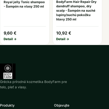
BodyFarm Hair Repair Dry
Royal jelly Tonic shampoo
dandruff shampoo, dry
- Šampón na vlasy 250 ml
scalp - Šampón na suché
lupiny/suchú pokožku
hlavy 250 ml
9,60 €
10,92 €
Detail →
Detail →
Grécka prírodná kozmetika BodyFarm pre
telo, pleť a vlasy.
Produkty
Objavujte