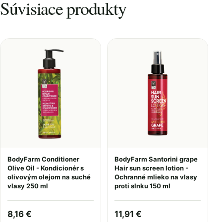
Súvisiace produkty
BodyFarm Conditioner
BodyFarm Santorini grape
Olive Oil - Kondicionér s
Hair sun screen lotion -
olivovým olejom na suché
Ochranné mlieko na vlasy
vlasy 250 ml
proti slnku 150 ml
8,16 €
11,91 €