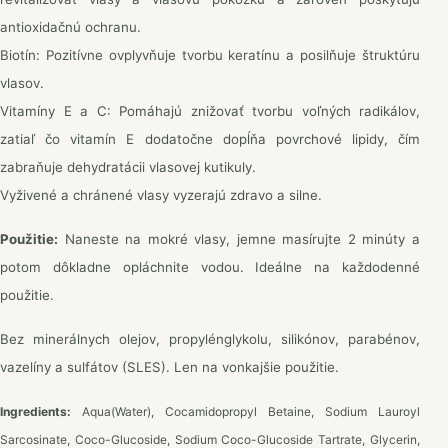
antioxidačnú ochranu.
Biotín: Pozitívne ovplyvňuje tvorbu keratínu a posilňuje štruktúru
vlasov.
Vitamíny E a C: Pomáhajú znižovať tvorbu voľných radikálov,
zatiaľ čo vitamín E dodatočne dopĺňa povrchové lipidy, čím
zabraňuje dehydratácii vlasovej kutikuly.
Vyživené a chránené vlasy vyzerajú zdravo a silne.
Použitie:
Naneste na mokré vlasy, jemne masírujte 2 minúty a
potom dôkladne opláchnite vodou. Ideálne na každodenné
použitie.
Bez minerálnych olejov, propylénglykolu, silikónov, parabénov,
vazelíny a sulfátov (SLES). Len na vonkajšie použitie.
Ingredients:
Αqua(Water), Cocamidopropyl Betaine, Sodium Lauroyl
Sarcosinate, Coco-Glucoside, Sodium Coco-Glucoside Tartrate, Glycerin,