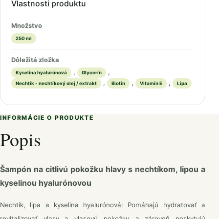
Vlastnosti produktu
Množstvo
250 ml
Dôležitá zložka
,
,
Kyselina hyalurónová
Glycerín
,
,
,
Nechtík - nechtíkový olej / extrakt
Biotín
Vitamín E
Lipa
INFORMÁCIE O PRODUKTE
Popis
Šampón na citlivú pokožku hlavy s nechtíkom, lipou a
kyselinou hyalurónovou
Nechtík, lipa a kyselina hyalurónová: Pomáhajú hydratovať a
revitalizovať vlasy a vlasovú pokožku a zároveň poskytujú