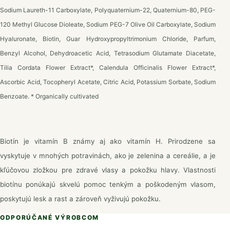
Sodium Laureth-11 Carboxylate, Polyquaternium-22, Quaternium-80, PEG-
120 Methyl Glucose Dioleate, Sodium PEG-7 Olive Oil Carboxylate, Sodium
Hyaluronate, Biotin, Guar Hydroxypropyltrimonium Chloride, Parfum,
Benzyl Alcohol, Dehydroacetic Acid, Tetrasodium Glutamate Diacetate,
Tilia Cordata Flower Extract*, Calendula Officinalis Flower Extract*,
Ascorbic Acid, Tocopheryl Acetate, Citric Acid, Potassium Sorbate, Sodium
Benzoate. * Organically cultivated
Biotín je vitamín B známy aj ako vitamín H. Prirodzene sa
vyskytuje v mnohých potravinách, ako je zelenina a cereálie, a je
kľúčovou zložkou pre zdravé vlasy a pokožku hlavy. Vlastnosti
biotínu ponúkajú skvelú pomoc tenkým a poškodeným vlasom,
poskytujú lesk a rast a zároveň vyživujú pokožku.
ODPORÚČANÉ VÝROBCOM