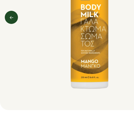
←
Predchádzajúci obrázok