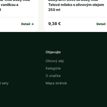
 vanilkou a
Telové mlieko s olivovým olejom
l
250 ml
9,38 €
Detail →
Detail
Objavujte
Olivový olej
Kategórie
O značke
 sety
Mapa stránok