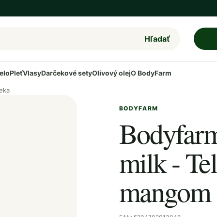
Hľadať
elo
Pleť
Vlasy
Darčekové sety
Olivový olej
O BodyFarm
ieka
BODYFARM
Bodyfar
milk - Te
mangom 