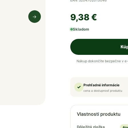
EAN: 5204702013046
9,38 €
→
Nasledujúci obrázok
Skladom
Kúp
Nákup dokončíte bezpečne v e-
Prehľadné informácie
✓
cena a dostupnosť produktu
Vlastnosti produktu
Dôležitá zložka
Alo