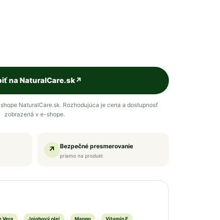
iť na NaturalCare.sk
↗
shope NaturalCare.sk. Rozhodujúca je cena a dostupnosť
zobrazená v e-shope.
Bezpečné presmerovanie
↗
priamo na produkt
,
,
,
e Vera
Jojobový olej
Mango
Vitamín E