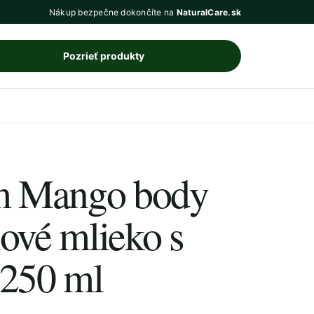
Nákup bezpečne dokončíte na
NaturalCare.sk
Pozrieť produkty
m Mango body
lové mlieko s
250 ml