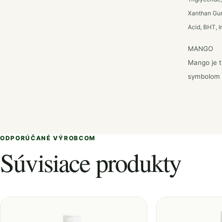
Xanthan Gum
Acid, BHT, I
MANGO
Mango je t
symbolom á
ODPORÚČANÉ VÝROBCOM
Súvisiace produkty