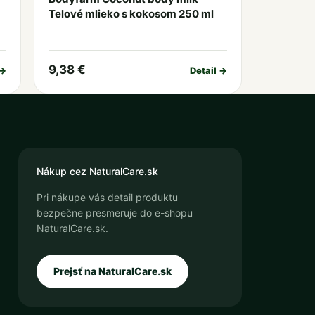
Telové mlieko s kokosom 250 ml
9,38 €
 →
Detail →
Nákup cez NaturalCare.sk
Pri nákupe vás detail produktu
bezpečne presmeruje do e-shopu
NaturalCare.sk.
Prejsť na NaturalCare.sk