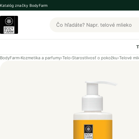
Katalóg značky BodyFarm
Hľadať produkty BodyFarm
T
BodyFarm
›
Kozmetika a parfumy
›
Telo
›
Starostlivosť o pokožku
›
Telové ml