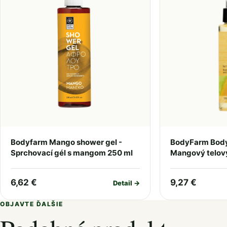
Bodyfarm Mango shower gel -
BodyFarm Body
Sprchovací gél s mangom 250 ml
Mangový telový
6,62 €
9,27 €
Detail →
OBJAVTE ĎALŠIE