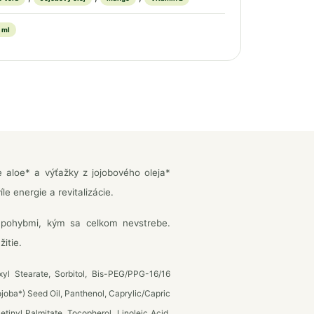
 ml
 aloe* a výťažky z jojobového oleja*
e energie a revitalizácie.
 pohybmi, kým sa celkom nevstrebe.
itie.
yl Stearate, Sorbitol, Bis-PEG/PPG-16/16
oba*) Seed Oil, Panthenol, Caprylic/Capric
tinyl Palmitate, Tocopherol, Linoleic Acid,