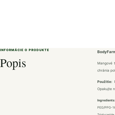
INFORMÁCIE O PRODUKTE
BodyFarm
Popis
Mangové te
chránia po
Použitie:
P
Opakujte n
Ingredients
PEG/PPG-16/
Triglycerid