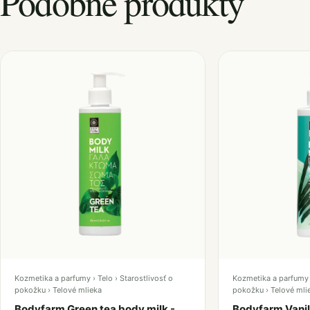
Podobné produkty
Kozmetika a parfumy › Telo › Starostlivosť o
Kozmetika a parfumy ›
pokožku › Telové mlieka
pokožku › Telové mli
Bodyfarm Green tea body milk -
Bodyfarm Vanil