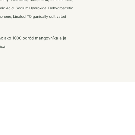
zoic Acid, Sodium Hydroxide, Dehydroacetic
monene, Linalool *Organically cultivated
iac ako 1000 odrôd mangovníka a je
úca.