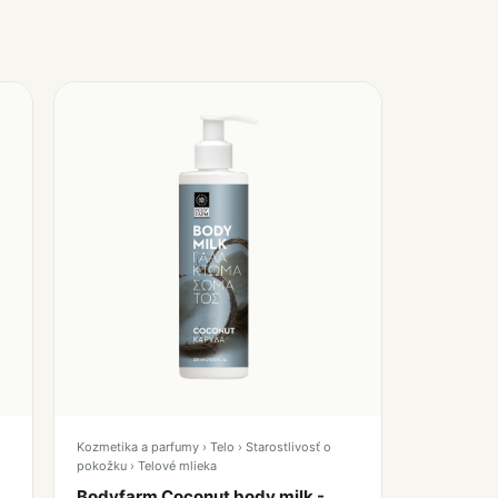
Kozmetika a parfumy › Telo › Starostlivosť o
pokožku › Telové mlieka
Bodyfarm Coconut body milk -