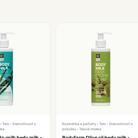
 Telo › Starostlivosť o
Kozmetika a parfumy › Telo › Starostlivosť o
eka
pokožku › Telové mlieka
la-milk body milk -
Bodyfarm Olive oil body milk -