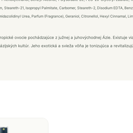
, Steareth-21, Isopropyl Palmitate, Carbomer, Steareth-2, Disodium EDTA, Ben
midazolidinyl Urea, Parfum (Fragrance), Geraniol, Citronellol, Hexyl Cinnamal, Li
ropické ovocie pochádzajúce z južnej a juhovýchodnej Ázie. Existuje v
zijských kultúr. Jeho exotická a svieža vôňa je tonizujúca a revitalizuj