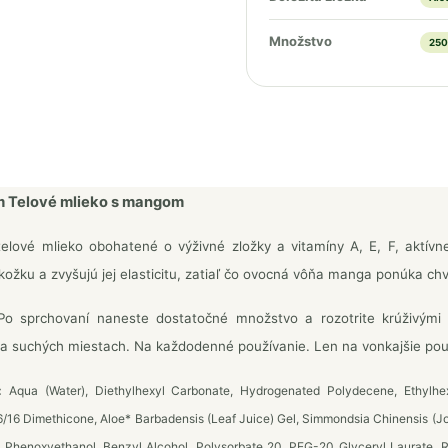
Množstvo
250
 Telové mlieko s mangom
lové mlieko obohatené o výživné zložky a vitamíny A, E, F, aktívne
kožku a zvyšujú jej elasticitu, zatiaľ čo ovocná vôňa manga ponúka chvíl
o sprchovaní naneste dostatočné množstvo a rozotrite krúživými
a suchých miestach. Na každodenné používanie. Len na vonkajšie použ
:
Aqua (Water), Diethylhexyl Carbonate, Hydrogenated Polydecene, Ethylhex
16 Dimethicone, Aloe* Barbadensis (Leaf Juice) Gel, Simmondsia Chinensis (Joj
e, Phenoxyethanol, Benzyl Alcohol, Polysorbate 20, PEG-20 Glyceryl Laurate, Re