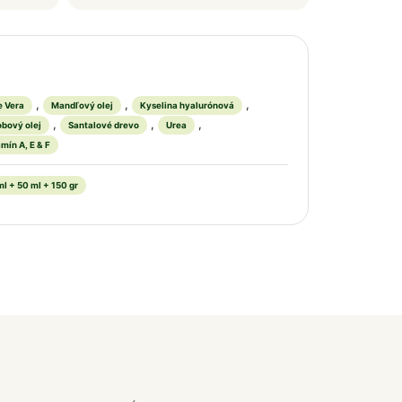
,
,
,
e Vera
Mandľový olej
Kyselina hyalurónová
,
,
,
obový olej
Santalové drevo
Urea
mín A, E & F
ml + 50 ml + 150 gr