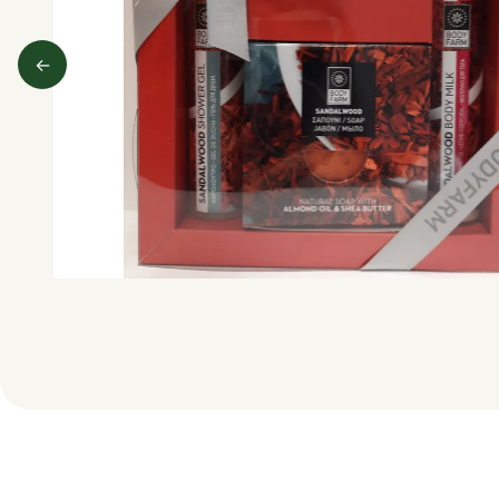
←
Predchádzajúci obrázok