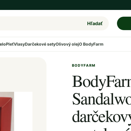
Hľadať
elo
Pleť
Vlasy
Darčekové sety
Olivový olej
O BodyFarm
BODYFARM
BodyFarm 
Sandalwo
darčekový