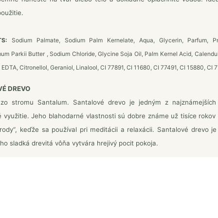
oužitie.
TS:
Sodium Palmate, Sodium Palm Kernelate, Aqua, Glycerin, Parfum, Pr
m Parkii Butter , Sodium Chloride, Glycine Soja Oil, Palm Kernel Acid, Calendula 
EDTA, Citronellol, Geraniol, Linalool, CI 77891, CI 11680, CI 77491, CI 15880, CI 
VÉ DREVO
zo stromu Santalum. Santalové drevo je jedným z najznámejších 
 využitie. Jeho blahodarné vlastnosti sú dobre známe už tisíce rokov 
írody“, keďže sa používal pri meditácii a relaxácii. Santalové drevo je 
eho sladká drevitá vôňa vytvára hrejivý pocit pokoja.