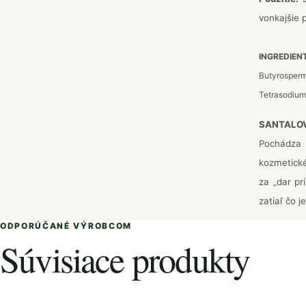
vonkajšie p
INGREDIEN
Butyrospermu
Tetrasodium 
SANTALO
Pochádza 
kozmetické
za „dar pr
zatiaľ čo j
ODPORÚČANÉ VÝROBCOM
Súvisiace produkty