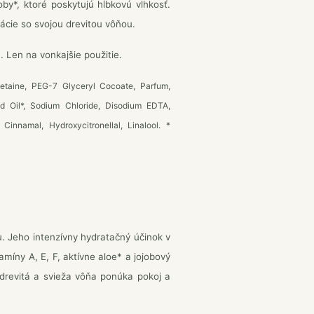
by*, ktoré poskytujú hĺbkovú vlhkosť.
xácie so svojou drevitou vôňou.
Len na vonkajšie použitie.
taine, PEG-7 Glyceryl Cocoate, Parfum,
d Oil*, Sodium Chloride, Disodium EDTA,
innamal, Hydroxycitronellal, Linalool. *
. Jeho intenzívny hydratačný účinok v
míny A, E, F, aktívne aloe* a jojobový
 drevitá a svieža vôňa ponúka pokoj a