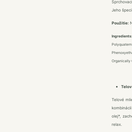
Sprchovací
Jeho špeci
Použitie:
N
Ingredient
Polyquater
Phenoxyetha
Organically 
Telov
Telové mli
kombinácii
olej*, zac
relax.