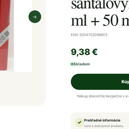
santalov
ml + 50 
→
Nasledujúci obrázok
EAN: 5204702099903
9,38 €
Skladom
Kúp
Nákup dokončíte bezpečne v e-
Prehľadné informácie
✓
cena a dostupnosť produktu