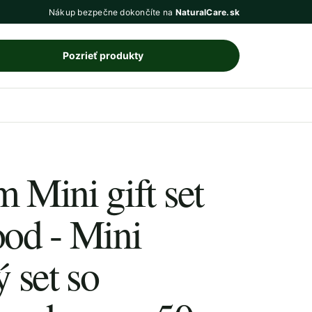
Nákup bezpečne dokončíte na
NaturalCare.sk
Pozrieť produkty
Mini gift set
od - Mini
 set so