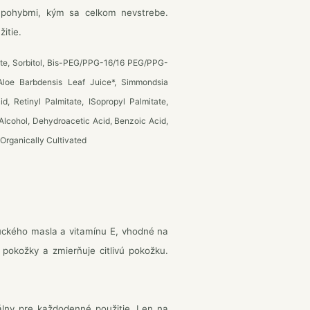
 pohybmi, kým sa celkom nevstrebe.
itie.
ate, Sorbitol, Bis-PEG/PPG-16/16 PEG/PPG-
 Aloe Barbdensis Leaf Juice*, Simmondsia
, Retinyl Palmitate, ISopropyl Palmitate,
lcohol, Dehydroacetic Acid, Benzoic Acid,
 Organically Cultivated
uckého masla a vitamínu E, vhodné na
 pokožky a zmierňuje citlivú pokožku.
lny pre každodenné použitie. Len na