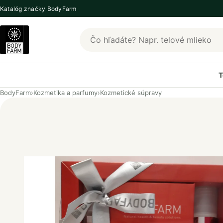
Katalóg značky BodyFarm
Hľadať produkty BodyFarm
T
BodyFarm
›
Kozmetika a parfumy
›
Kozmetické súpravy