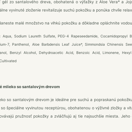
 gél zo santalového dreva, obohatená o výťažky z Aloe Vera* a Jojo
álne vyvinuté zloženie revitalizuje suchú pokožku a ponúka chvíle rela
aneste malé množstvo na vlhkú pokožku a dôkladne opláchnite vodou. 
s:
Aqua, Sodium Laureth Sulfate, PEG-4 Rapeseedamide, Cocamidopropyl Be
nium-7, Panthenol, Aloe Barbdensis Leaf Juice*, Simmondsia Chinensis See
nol, Benzyl Alcohol, Dehydroacetic Acid, Benzoic Acid, Limonene, Hexyl C
Cultivated
é mlieko so santalovým drevom
eko so santalovým drevom je ideálne pre suchú a popraskanú pokožku
 so špeciálne vyvinutou receptúrou, obohatenou o výživné zložky a vita
hovávajú pružnosť pokožky a zvláčňujú aj tie najsuchšie miesta. Jeho