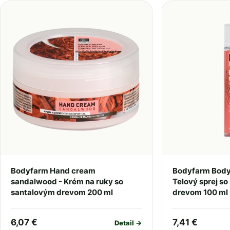
Bodyfarm Hand cream
Bodyfarm Body
sandalwood - Krém na ruky so
Telový sprej s
santalovým drevom 200 ml
drevom 100 ml
6,07 €
7,41 €
Detail →