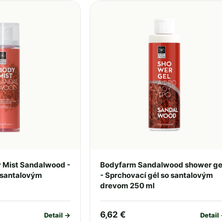
 Mist Sandalwood -
Bodyfarm Sandalwood shower ge
o santalovým
- Sprchovací gél so santalovým
drevom 250 ml
6,62 €
Detail →
Detail