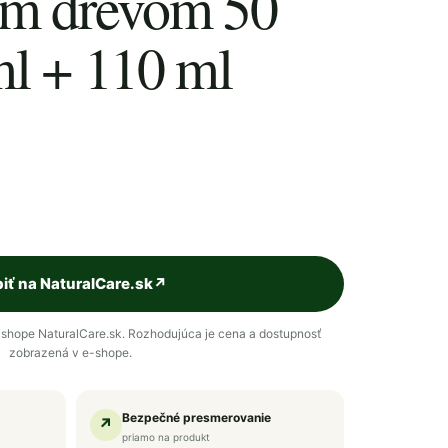
ým drevom 50
ml + 110 ml
iť na NaturalCare.sk
↗
shope NaturalCare.sk. Rozhodujúca je cena a dostupnosť
zobrazená v e-shope.
Bezpečné presmerovanie
↗
priamo na produkt