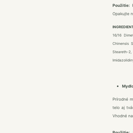
Použitie:
P
Opakujte n
INGREDIEN
16/16 Dimet
Chinensis S
Steareth-2,
Imidazolidin
Mydlo
Prírodné m
telo aj tv
Vhodné na 
Použitie:
J