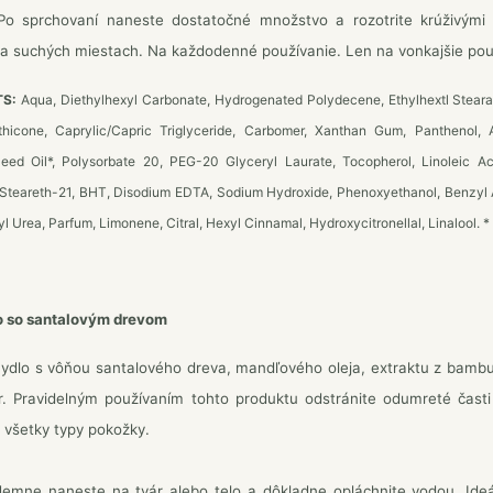
o sprchovaní naneste dostatočné množstvo a rozotrite krúživými
a suchých miestach. Na každodenné používanie. Len na vonkajšie použ
TS:
Aqua, Diethylhexyl Carbonate, Hydrogenated Polydecene, Ethylhextl Stear
hicone, Caprylic/Capric Triglyceride, Carbomer, Xanthan Gum, Panthenol,
eed Oil*, Polysorbate 20, PEG-20 Glyceryl Laurate, Tocopherol, Linoleic Acid
 Steareth-21, BHT, Disodium EDTA, Sodium Hydroxide, Phenoxyethanol, Benzyl A
yl Urea, Parfum, Limonene, Citral, Hexyl Cinnamal, Hydroxycitronellal, Linalool. *
 so santalovým drevom
ydlo s vôňou santalového dreva, mandľového oleja, extraktu z bamb
ár. Pravidelným používaním tohto produktu odstránite odumreté časti
všetky typy pokožky.
emne naneste na tvár alebo telo a dôkladne opláchnite vodou. Ideá