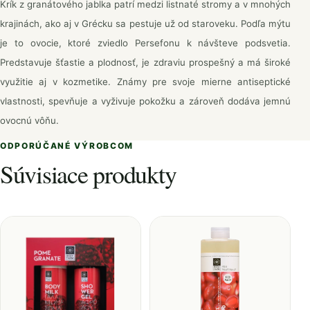
Krík z granátového jablka patrí medzi listnaté stromy a v mnohých
krajinách, ako aj v Grécku sa pestuje už od staroveku. Podľa mýtu
je to ovocie, ktoré zviedlo Persefonu k návšteve podsvetia.
Predstavuje šťastie a plodnosť, je zdraviu prospešný a má široké
využitie aj v kozmetike. Známy pre svoje mierne antiseptické
vlastnosti, spevňuje a vyživuje pokožku a zároveň dodáva jemnú
ovocnú vôňu.
ODPORÚČANÉ VÝROBCOM
Súvisiace produkty