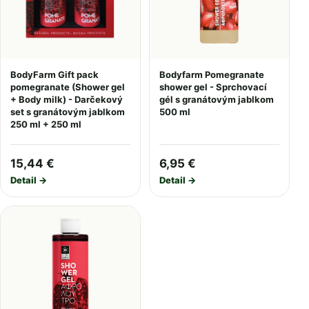
BodyFarm Gift pack
Bodyfarm Pomegranate
pomegranate (Shower gel
shower gel - Sprchovací
+ Body milk) - Darčekový
gél s granátovým jablkom
set s granátovým jablkom
500 ml
250 ml + 250 ml
15,44 €
6,95 €
Detail →
Detail →