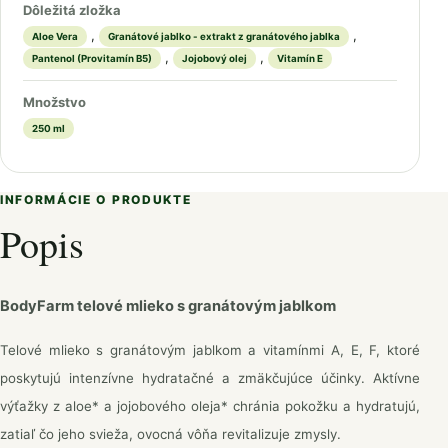
Dôležitá zložka
,
,
Aloe Vera
Granátové jablko - extrakt z granátového jablka
,
,
Pantenol (Provitamín B5)
Jojobový olej
Vitamín E
Množstvo
250 ml
INFORMÁCIE O PRODUKTE
Popis
BodyFarm telové mlieko s granátovým jablkom
Telové mlieko s granátovým jablkom a vitamínmi A, E, F, ktoré
poskytujú intenzívne hydratačné a zmäkčujúce účinky. Aktívne
výťažky z aloe* a jojobového oleja* chránia pokožku a hydratujú,
zatiaľ čo jeho svieža, ovocná vôňa revitalizuje zmysly.