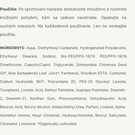
Použitie:
Po sprchovaní naneste dostatočné množstvo a rozotrite
krúživými pohybmi, kým sa celkom nevstrebe. Opakujte na
suchých miestach. Na každodenné používanie. Len na vonkajšie
použitie.
INGREDIENTS:
Aqua, Diethylhexyl Carbonate, Hydrogenated Polydecene,
Ethylhexyl Stearate, Sorbitol, Bis-PEG/PPG-16/16 PEG/PPG-16/16
Dimethicone, Caprylic/Capric Triglyceride, Simmondsia Chinensis Seed
Oil*, Aloe Barbadensis Leaf Juice*, Panthenol, Disodium EDTA, Carbomer,
Sodium Hydroxide, BHT, Polysorbate 20, PEG-20 Glyceryl Laurate,
Tocopherol, Linoleic Acid, Retinyl Palmitate, Isopropyl Palmitate, Steareth-
2, Steareth-21, Xanthan Gum, Phenoxyethanol, Dehydroacetic Acid,
Benzoic Acid, Benzyl Alcohol, Imidazolidinyl Urea, Parfum, Linalool, Alpha-
Isomethyl Ionone, Hexyl Cinnamal, Hydroxycitronellal, Benzyl Salicylate,
Citronellol, Limonene *Organically cultivated