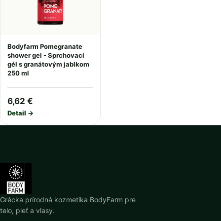
Bodyfarm Pomegranate
shower gel - Sprchovací
gél s granátovým jablkom
250 ml
6,62 €
Detail →
Grécka prírodná kozmetika BodyFarm pre
telo, pleť a vlasy.