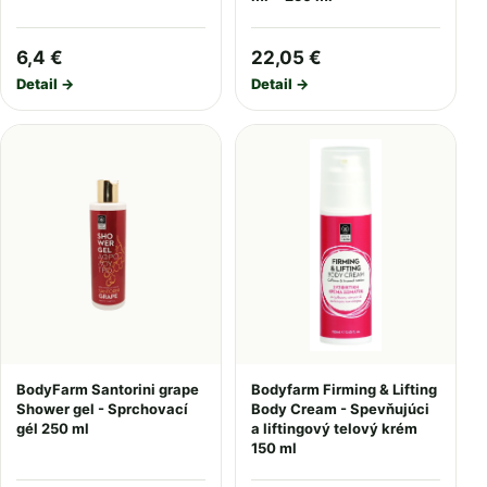
6,4 €
22,05 €
Detail →
Detail →
BodyFarm Santorini grape
Bodyfarm Firming & Lifting
Shower gel - Sprchovací
Body Cream - Spevňujúci
gél 250 ml
a liftingový telový krém
150 ml