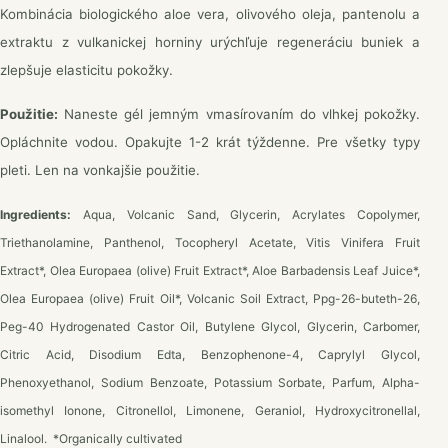
Kombinácia biologického aloe vera, olivového oleja, pantenolu a
extraktu z vulkanickej horniny urýchľuje regeneráciu buniek a
zlepšuje elasticitu pokožky.
Použitie:
Naneste gél jemným vmasírovaním do vlhkej pokožky.
Opláchnite vodou. Opakujte 1-2 krát týždenne. Pre všetky typy
pleti. Len na vonkajšie použitie.
Ingredients:
Aqua, Volcanic Sand, Glycerin, Acrylates Copolymer,
Triethanolamine, Panthenol, Tocopheryl Acetate, Vitis Vinifera Fruit
Extract*, Olea Europaea (olive) Fruit Extract*, Aloe Barbadensis Leaf Juice*,
Olea Europaea (olive) Fruit Oil*, Volcanic Soil Extract, Ppg-26-buteth-26,
Peg-40 Hydrogenated Castor Oil, Butylene Glycol, Glycerin, Carbomer,
Citric Acid, Disodium Edta, Benzophenone-4, Caprylyl Glycol,
Phenoxyethanol, Sodium Benzoate, Potassium Sorbate, Parfum, Alpha-
isomethyl Ionone, Citronellol, Limonene, Geraniol, Hydroxycitronellal,
Linalool.
*Organically cultivated