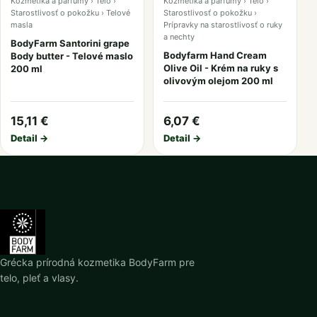
Kozmetika a parfumy › Telo ›
Kozmetika a parfumy › Telo ›
Starostlivosť o pokožku › Telové
Starostlivosť o pokožku ›
masla
Prípravky na starostlivosť o ruky
a nechty
BodyFarm Santorini grape
Bodyfarm Hand Cream
Body butter - Telové maslo
Olive Oil - Krém na ruky s
200 ml
olivovým olejom 200 ml
15,11 €
6,07 €
Detail →
Detail →
Grécka prírodná kozmetika BodyFarm pre
telo, pleť a vlasy.