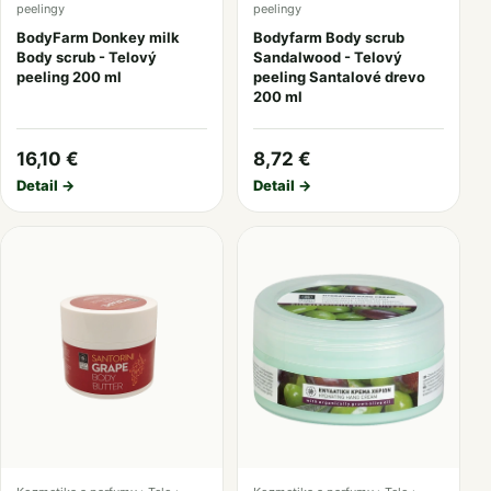
peelingy
peelingy
BodyFarm Donkey milk
Bodyfarm Body scrub
Body scrub - Telový
Sandalwood - Telový
peeling 200 ml
peeling Santalové drevo
200 ml
16,10 €
8,72 €
Detail →
Detail →