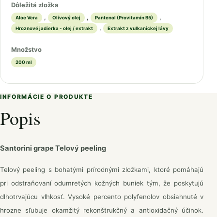
Dôležitá zložka
,
,
,
Aloe Vera
Olivový olej
Pantenol (Provitamín B5)
,
Hroznové jadierka - olej / extrakt
Extrakt z vulkanickej lávy
Množstvo
200 ml
INFORMÁCIE O PRODUKTE
Popis
Santorini grape Telový peeling
Telový peeling s bohatými prírodnými zložkami, ktoré pomáhajú
pri odstraňovaní odumretých kožných buniek tým, že poskytujú
dlhotrvajúcu vlhkosť. Vysoké percento polyfenolov obsiahnuté v
hrozne sľubuje okamžitý rekonštrukčný a antioxidačný účinok.