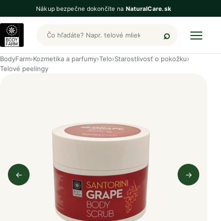
Nákup bezpečne dokončíte na
NaturalCare.sk
Hľadať produkty BodyFarm
BodyFarm
›
Kozmetika a parfumy
›
Telo
›
Starostlivosť o pokožku
›
Telové peelingy
←
→
Predchádzajúci obrázok
Nasleduj