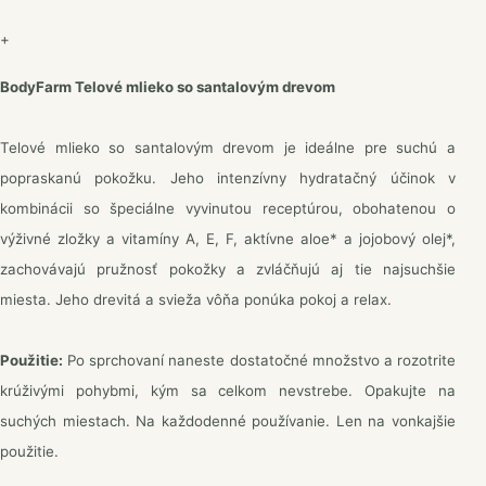
+
BodyFarm Telové mlieko so santalovým drevom
Telové mlieko so santalovým drevom je ideálne pre suchú a
popraskanú pokožku. Jeho intenzívny hydratačný účinok v
kombinácii so špeciálne vyvinutou receptúrou, obohatenou o
výživné zložky a vitamíny A, E, F, aktívne aloe* a jojobový olej*,
zachovávajú pružnosť pokožky a zvláčňujú aj tie najsuchšie
miesta. Jeho drevitá a svieža vôňa ponúka pokoj a relax.
Použitie:
Po sprchovaní naneste dostatočné množstvo a rozotrite
krúživými pohybmi, kým sa celkom nevstrebe. Opakujte na
suchých miestach. Na každodenné používanie. Len na vonkajšie
použitie.