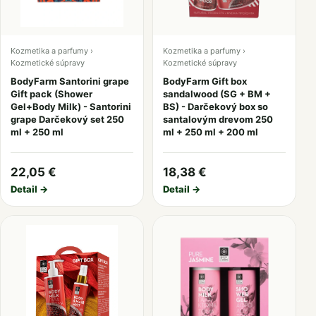
Kozmetika a parfumy ›
Kozmetika a parfumy ›
Kozmetické súpravy
Kozmetické súpravy
BodyFarm Santorini grape
BodyFarm Gift box
Gift pack (Shower
sandalwood (SG + BM +
Gel+Body Milk) - Santorini
BS) - Darčekový box so
grape Darčekový set 250
santalovým drevom 250
ml + 250 ml
ml + 250 ml + 200 ml
22,05 €
18,38 €
Detail →
Detail →