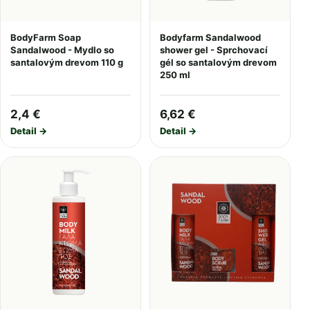
BodyFarm Soap
Bodyfarm Sandalwood
Sandalwood - Mydlo so
shower gel - Sprchovací
santalovým drevom 110 g
gél so santalovým drevom
250 ml
2,4 €
6,62 €
Detail →
Detail →