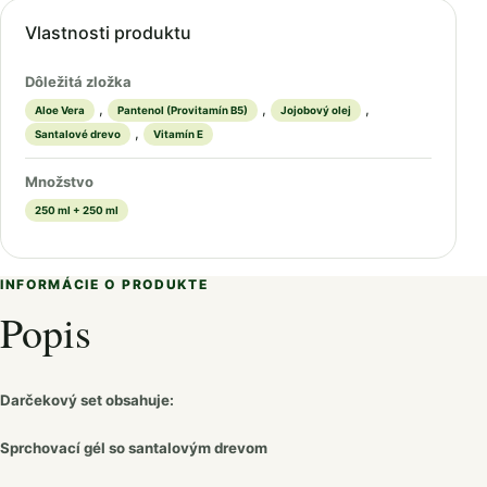
Vlastnosti produktu
Dôležitá zložka
,
,
,
Aloe Vera
Pantenol (Provitamín B5)
Jojobový olej
,
Santalové drevo
Vitamín E
Množstvo
250 ml + 250 ml
INFORMÁCIE O PRODUKTE
Popis
Darčekový set obsahuje:
Sprchovací gél so santalovým drevom