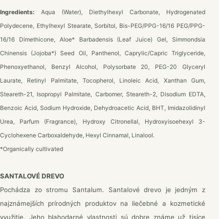
Ingredients:
Aqua (Water), Diethylhexyl Carbonate, Hydrogenated
Polydecene, Ethylhexyl Stearate, Sorbitol, Bis-PEG/PPG-16/16 PEG/PPG-
16/16 Dimethicone, Aloe* Barbadensis (Leaf Juice) Gel, Simmondsia
Chinensis (Jojoba*) Seed Oil, Panthenol, Caprylic/Capric Triglyceride,
Phenoxyethanol, Benzyl Alcohol, Polysorbate 20, PEG-20 Glyceryl
Laurate, Retinyl Palmitate, Tocopherol, Linoleic Acid, Xanthan Gum,
Steareth-21, Isopropyl Palmitate, Carbomer, Steareth-2, Disodium EDTA,
Benzoic Acid, Sodium Hydroxide, Dehydroacetic Acid, BHT, Imidazolidinyl
Urea, Parfum (Fragrance), Hydroxy Citronellal, Hydroxyisoehexyl 3-
Cyclohexene Carboxaldehyde, Hexyl Cinnamal, Linalool.
*Organically cultivated
SANTALOVÉ DREVO
Pochádza zo stromu Santalum. Santalové drevo je jedným z
najznámejších prírodných produktov na liečebné a kozmetické
využitie. Jeho blahodarné vlastnosti sú dobre známe už tisíce