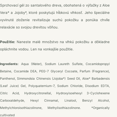
Sprchovací gél zo santalového dreva, obohatená o výťažky z Aloe
Vera* a Jojoby*, ktoré poskytujú hĺbkovú vlhkosť. Jeho špeciálne
vyvinuté zloženie revitalizuje suchú pokožku a ponúka chvíle
relaxácie so svojou drevitou vôňou.
Použitie:
Naneste malé množstvo na vlhkú pokožku a dôkladne
opláchnite vodou. Len na vonkajšie použitie.
Ingredients:
Aqua (Water), Sodium Laureth Sulfate, Cocamidopropyl
Betaine, Cocamide DEA, PEG-7 Glyceryl Cocoate, Parfum (Fragrance),
Panthenol, Simmondsia Chinensis (Jojoba*) Seed Oil, Aloe* Barbadensis
(Leaf Juice) Gel, Polyquaternium-7, Sodium Chloride, Disodium EDTA,
Citric Acid, Hydroxycitronellal, Hydroxyisoehexyl 3-Cyclohexene
Carboxaldehyde, Hexyl Cinnamal, Linalool, Benzyl Alcohol,
Methylchloroisothiazolinone, Methylisothiazolinone. *Organically
cultivated