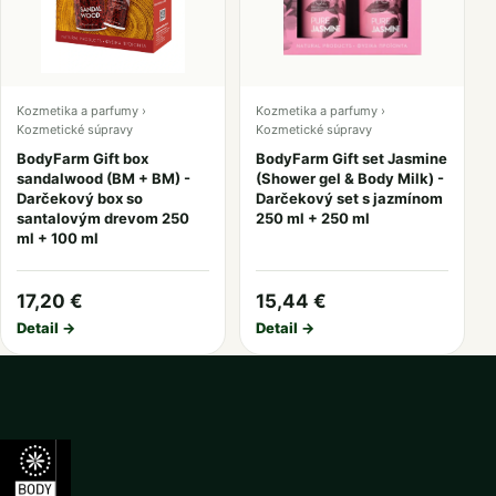
Kozmetika a parfumy ›
Kozmetika a parfumy ›
Kozmetické súpravy
Kozmetické súpravy
BodyFarm Gift box
BodyFarm Gift set Jasmine
sandalwood (BM + BM) -
(Shower gel & Body Milk) -
Darčekový box so
Darčekový set s jazmínom
santalovým drevom 250
250 ml + 250 ml
ml + 100 ml
17,20 €
15,44 €
Detail →
Detail →