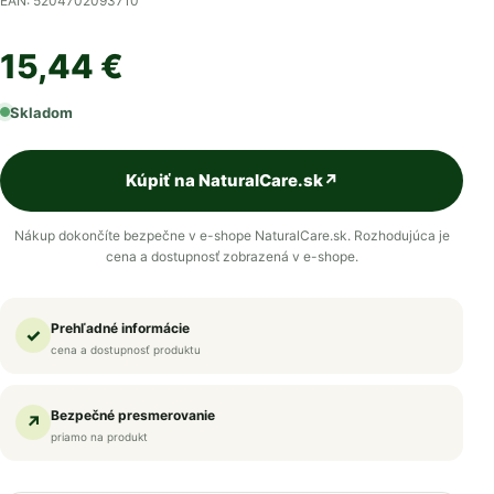
EAN: 5204702093710
15,44 €
Skladom
Kúpiť na NaturalCare.sk
↗
Nákup dokončíte bezpečne v e-shope NaturalCare.sk. Rozhodujúca je
cena a dostupnosť zobrazená v e-shope.
Prehľadné informácie
✓
cena a dostupnosť produktu
Bezpečné presmerovanie
↗
priamo na produkt