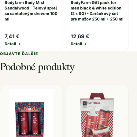
Bodyfarm Body Mist
BodyFarm Gift pack for
Sandalwood - Telový sprej
men black & white edition
so santalovým drevom 100
(2 x SG) - Darčekový set
ml
pre mužov 250 ml + 250 ml
7,41 €
12,69 €
Detail →
Detail →
OBJAVTE ĎALŠIE
Podobné produkty