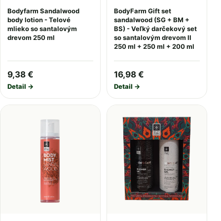
Bodyfarm Sandalwood
BodyFarm Gift set
body lotion - Telové
sandalwood (SG + BM +
mlieko so santalovým
BS) - Veľký darčekový set
drevom 250 ml
so santalovým drevom II
250 ml + 250 ml + 200 ml
9,38 €
16,98 €
Detail →
Detail →