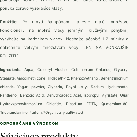
ponúka zdravo vyzerajúce vlasy.
Použitie:
Po umytí šampónom naneste malé množstvo
kondicionéru na mokré vlasy jemnými krúživými pohybmi,
vyhýbajte sa korienkom vlasov. Nechajte pôsobiť 1-2 minúty a
opláchnite veľkým množstvom vody. LEN NA VONKAJŠIE
POUŽITIE.
Ingredients:
Aqua, Cetearyl Alcohol, Cetrimonium Chloride, Glyceryl
Stearate, Amodimethicone, Trideceth-12, Phenoxyethanol, Behentrimonium
chloride, Yogurt powder, Glycerin, Royal Jelly, Sodium Hyaluronate,
Panthenol, Benzoic Acid, Dehydroacetic Acid, Isopropyl Myristate, Guar
Hydroxypropyltrimonium Chloride, Disodium EDTA, Quaternium-80,
Triethanolamine, Parfum. *Οrganically cultivated
ODPORÚČANÉ VÝROBCOM
Súvisiace produkty