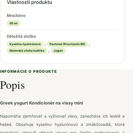
Vlastnosti produktu
Množstvo
50 ml
Dôležitá zložka
,
,
Kyselina hyalurónová
Pantenol (Provitamín B5)
,
Materská včelia kašička
Jogurt
INFORMÁCIE O PRODUKTE
Popis
Greek yogurt Kondicionér na vlasy mini
Napomáha zjemňovať a vyživovať vlasy, zanecháva ich lesklé a
hebké. Obsahuje kyselinu hyalurónovú a zmäkčovadlá, ktoré
pomáhajú obnoviť vlhkosť vlasov pre ľahšie rozčesávanie a