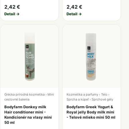
2,42 €
2,42 €
Detail →
Detail →
Grécka prírodná kozmetika › Mini
Kozmetika a parfumy › Telo ›
cestovné balenia
Sprcha a kúpeľ › Sprchové gély
Bodyfarm Donkey milk
Bodyfarm Greek Yogurt &
Hair conditioner mini -
Royal jelly Body milk mini
Kondicionér na vlasy mini
- Telové mlieko mini 50 ml
50 ml