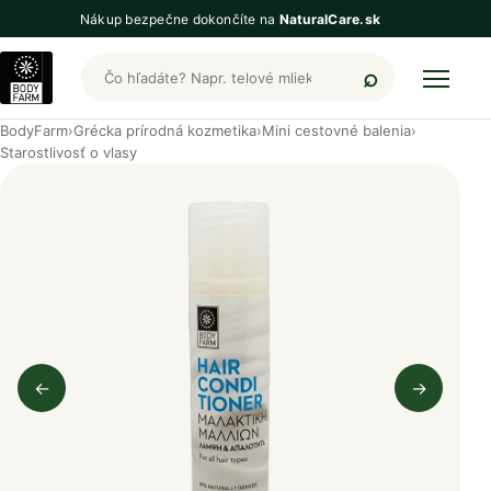
Nákup bezpečne dokončíte na
NaturalCare.sk
Hľadať produkty BodyFarm
BodyFarm
›
Grécka prírodná kozmetika
›
Mini cestovné balenia
›
Starostlivosť o vlasy
←
→
Predchádzajúci obrázok
Nasleduj