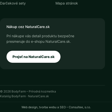
Darčekové sety
Mapa stránok
Nákup cez NaturalCare.sk
Pri nákupe vás detail produktu bezpečne
presmeruje do e-shopu NaturalCare.sk.
Prejsť na NaturalCare.sk
© 2026 BodyFarm – Prírodná kozmetika
Katalóg BodyFarm · NaturalCare.sk
Web design, tvorba webu a SEO – Consultee, s.r.o.