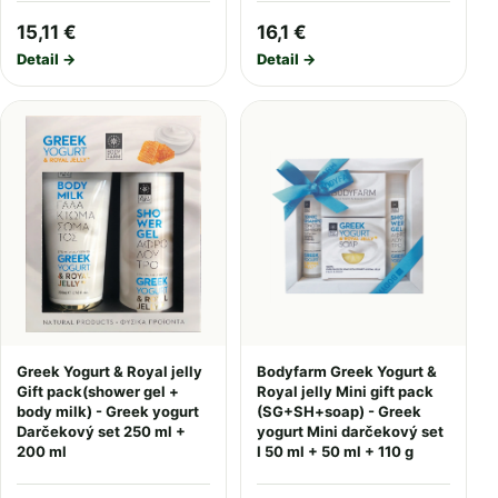
15,11 €
16,1 €
Detail →
Detail →
Greek Yogurt & Royal jelly
Bodyfarm Greek Yogurt &
Gift pack(shower gel +
Royal jelly Mini gift pack
body milk) - Greek yogurt
(SG+SH+soap) - Greek
Darčekový set 250 ml +
yogurt Mini darčekový set
200 ml
I 50 ml + 50 ml + 110 g