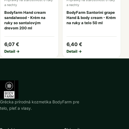
Prípravky na starostlivosť o ruky
Prípravky na starostlivosť o ruky
a nechty
a nechty
Bodyfarm Hand cream
BodyFarm Santorini grape
sandalwood - Krém na
Hand & body cream - Krém
ruky so santalovým
na ruky a telo 50 ml
drevom 200 ml
6,07 €
6,40 €
Detail →
Detail →
Grécka prírodná kozmetika BodyFarm pre
telo, pleť a vlasy.