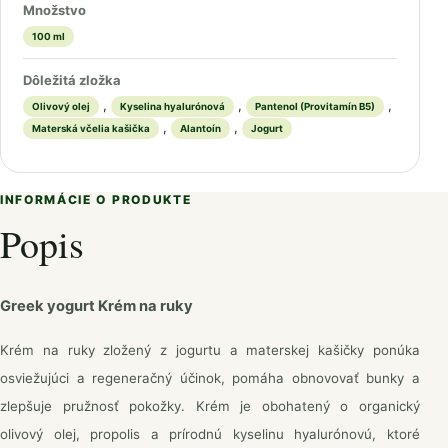
Množstvo
100 ml
Dôležitá zložka
,
,
,
Olivový olej
Kyselina hyalurónová
Pantenol (Provitamín B5)
,
,
Materská včelia kašička
Alantoín
Jogurt
INFORMÁCIE O PRODUKTE
Popis
Greek yogurt Krém na ruky
Krém na ruky zložený z jogurtu a materskej kašičky ponúka
osviežujúci a regeneračný účinok, pomáha obnovovať bunky a
zlepšuje pružnosť pokožky. Krém je obohatený o organický
olivový olej, propolis a prírodnú kyselinu hyalurónovú, ktoré