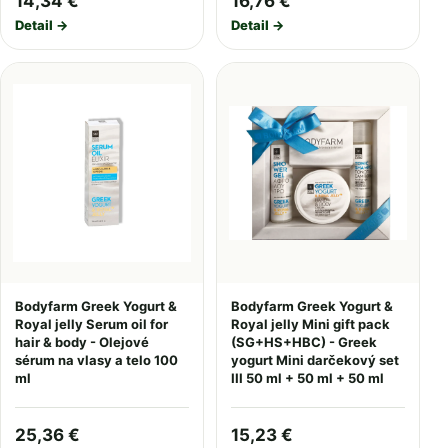
14,34 €
16,76 €
Detail →
Detail →
Bodyfarm Greek Yogurt &
Bodyfarm Greek Yogurt &
Royal jelly Serum oil for
Royal jelly Mini gift pack
hair & body - Olejové
(SG+HS+HBC) - Greek
sérum na vlasy a telo 100
yogurt Mini darčekový set
ml
III 50 ml + 50 ml + 50 ml
25,36 €
15,23 €