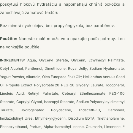
poskytujú hĺbkovú hydratáciu a napomáhajú chrániť pokožku a
zanechávajú zamatovú textúru.
Bez minerálnych olejov, bez propylénglykolu, bez parabénov.
Použitie:
Naneste malé množstvo a opakujte podľa potreby. Len
na vonkajšie použitie.
INGREDIENTS:
Aqua, Glyceryl Sterate, Glycerin, Ethylhexyl Palmitate,
Cetyl Alcohol, Panthenol, Dimethicone, Royal Jelly, Sodium Hyaluronate,
Yogurt Powder, Allantoin, Olea Europaea Fruit Oil*, Hellianthus Annuus Seed
Oil, Propolis Extract, Polysorbate 20, PEG-20 Glyceryl Laurate, Tocopherol,
Linoleic Acid, Retinyl Palmitate, Cetearyl Ethelhexanoate, PEG-100
Stearate, Caprylyl Glycol, Isopropyl Stearate, Sodium Polyacryloyldimethyl
Taurate, Hydrogenated Polydecene, Trideceth-10, Carbomer,
Imidazolidinyl Urea, Ethylhexylglycerin, Disodium EDTA, Triethanolamine,
Phenoxyethanol, Parfum, Alpha-isomethyl Ionone, Coumarin, Limonene. *