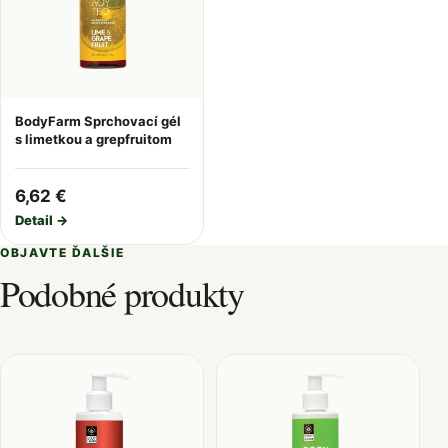
BodyFarm Sprchovací gél
s limetkou a grepfruitom
6,62 €
Detail →
OBJAVTE ĎALŠIE
Podobné produkty