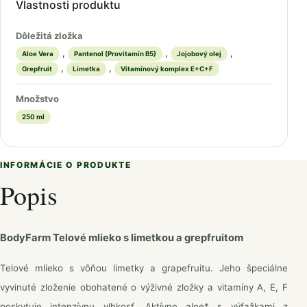
Vlastnosti produktu
Dôležitá zložka
,
,
,
Aloe Vera
Pantenol (Provitamín B5)
Jojobový olej
,
,
Grepfruit
Limetka
Vitamínový komplex E+C+F
Množstvo
250 ml
INFORMÁCIE O PRODUKTE
Popis
BodyFarm Telové mlieko s limetkou a grepfruitom
Telové mlieko s vôňou limetky a grapefruitu. Jeho špeciálne
vyvinuté zloženie obohatené o výživné zložky a vitamíny A, E, F
poskytuje intenzívnu vlhkosť. Aktívne aloe* s výťažkami z