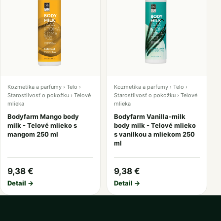
Kozmetika a parfumy › Telo ›
Kozmetika a parfumy › Telo ›
Starostlivosť o pokožku › Telové
Starostlivosť o pokožku › Telové
mlieka
mlieka
Bodyfarm Mango body
Bodyfarm Vanilla-milk
milk - Telové mlieko s
body milk - Telové mlieko
mangom 250 ml
s vanilkou a mliekom 250
ml
9,38 €
9,38 €
Detail →
Detail →