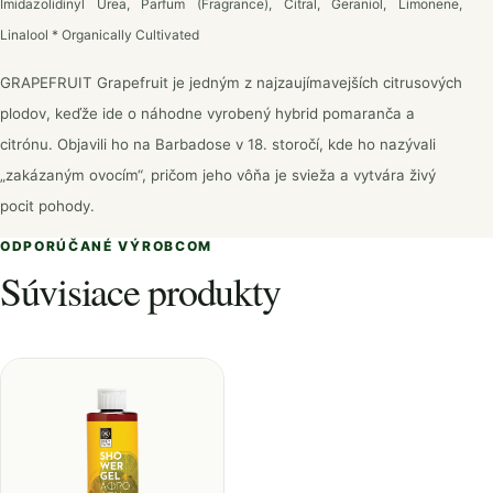
Imidazolidinyl Urea, Parfum (Fragrance), Citral, Geraniol, Limonene,
Linalool * Organically Cultivated
GRAPEFRUIT Grapefruit je jedným z najzaujímavejších citrusových
plodov, keďže ide o náhodne vyrobený hybrid pomaranča a
citrónu. Objavili ho na Barbadose v 18. storočí, kde ho nazývali
„zakázaným ovocím“, pričom jeho vôňa je svieža a vytvára živý
pocit pohody.
ODPORÚČANÉ VÝROBCOM
Súvisiace produkty