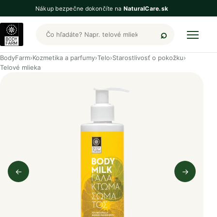
Nákup bezpečne dokončíte na
NaturalCare.sk
Hľadať produkty BodyFarm
BodyFarm
›
Kozmetika a parfumy
›
Telo
›
Starostlivosť o pokožku
›
Telové mlieka
←
→
Predchádzajúci obrázok
Nasleduj