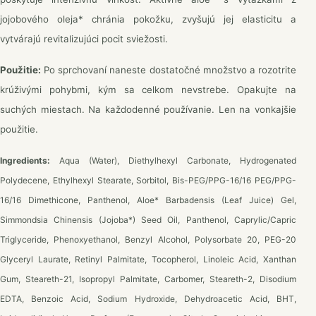
jojobového oleja* chránia pokožku, zvyšujú jej elasticitu a
vytvárajú revitalizujúci pocit sviežosti.
Použitie:
Po sprchovaní naneste dostatočné množstvo a rozotrite
krúživými pohybmi, kým sa celkom nevstrebe. Opakujte na
suchých miestach. Na každodenné používanie. Len na vonkajšie
použitie.
Ingredients:
Aqua (Water), Diethylhexyl Carbonate, Hydrogenated
Polydecene, Ethylhexyl Stearate, Sorbitol, Bis-PEG/PPG-16/16 PEG/PPG-
16/16 Dimethicone, Panthenol, Aloe* Barbadensis (Leaf Juice) Gel,
Simmondsia Chinensis (Jojoba*) Seed Oil, Panthenol, Caprylic/Capric
Triglyceride, Phenoxyethanol, Benzyl Alcohol, Polysorbate 20, PEG-20
Glyceryl Laurate, Retinyl Palmitate, Tocopherol, Linoleic Acid, Xanthan
Gum, Steareth-21, Isopropyl Palmitate, Carbomer, Steareth-2, Disodium
EDTA, Benzoic Acid, Sodium Hydroxide, Dehydroacetic Acid, BHT,