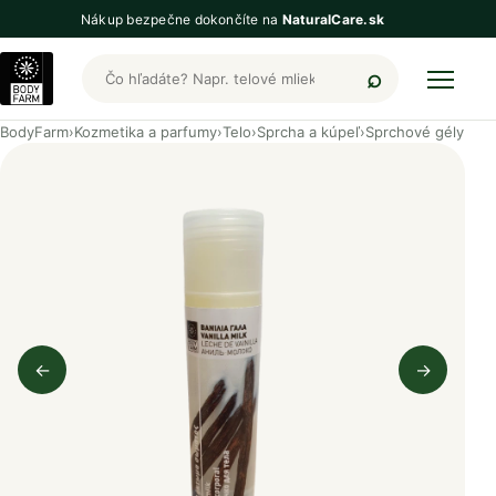
Nákup bezpečne dokončíte na
NaturalCare.sk
Hľadať produkty BodyFarm
BodyFarm
›
Kozmetika a parfumy
›
Telo
›
Sprcha a kúpeľ
›
Sprchové gély
←
→
Predchádzajúci obrázok
Nasleduj