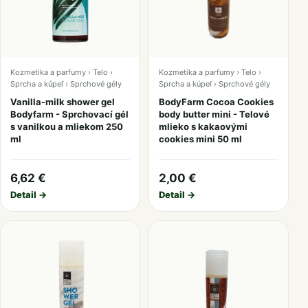
Kozmetika a parfumy › Telo ›
Kozmetika a parfumy › Telo ›
Sprcha a kúpeľ › Sprchové gély
Sprcha a kúpeľ › Sprchové gély
Vanilla-milk shower gel
BodyFarm Cocoa Cookies
Bodyfarm - Sprchovací gél
body butter mini - Telové
s vanilkou a mliekom 250
mlieko s kakaovými
ml
cookies mini 50 ml
6,62 €
2,00 €
Detail →
Detail →