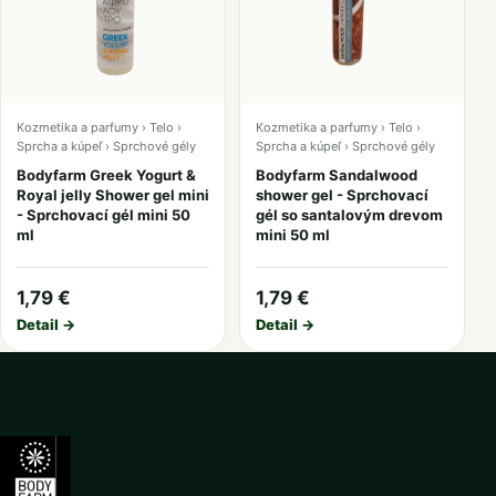
Kozmetika a parfumy › Telo ›
Kozmetika a parfumy › Telo ›
Sprcha a kúpeľ › Sprchové gély
Sprcha a kúpeľ › Sprchové gély
Bodyfarm Greek Yogurt &
Bodyfarm Sandalwood
Royal jelly Shower gel mini
shower gel - Sprchovací
- Sprchovací gél mini 50
gél so santalovým drevom
ml
mini 50 ml
1,79 €
1,79 €
Detail →
Detail →