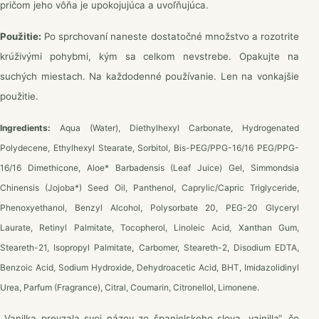
pričom jeho vôňa je upokojujúca a uvoľňujúca.
Použitie:
Po sprchovaní naneste dostatočné množstvo a rozotrite
krúživými pohybmi, kým sa celkom nevstrebe. Opakujte na
suchých miestach. Na každodenné používanie. Len na vonkajšie
použitie.
Ingredients:
Aqua (Water), Diethylhexyl Carbonate, Hydrogenated
Polydecene, Ethylhexyl Stearate, Sorbitol, Bis-PEG/PPG-16/16 PEG/PPG-
16/16 Dimethicone, Aloe* Barbadensis (Leaf Juice) Gel, Simmondsia
Chinensis (Jojoba*) Seed Oil, Panthenol, Caprylic/Capric Triglyceride,
Phenoxyethanol, Benzyl Alcohol, Polysorbate 20, PEG-20 Glyceryl
Laurate, Retinyl Palmitate, Tocopherol, Linoleic Acid, Xanthan Gum,
Steareth-21, Isopropyl Palmitate, Carbomer, Steareth-2, Disodium EDTA,
Benzoic Acid, Sodium Hydroxide, Dehydroacetic Acid, BHT, Imidazolidinyl
Urea, Parfum (Fragrance), Citral, Coumarin, Citronellol, Limonene.
Vanilka prevzala svoj názov zo španielskeho slova „vainilla“, čo