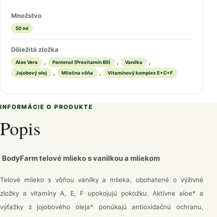
Množstvo
50 ml
Dôležitá zložka
,
,
,
Aloe Vera
Pantenol (Provitamín B5)
Vanilka
,
,
Jojobový olej
Mliečna vôňa
Vitamínový komplex E+C+F
INFORMÁCIE O PRODUKTE
Popis
BodyFarm telové mlieko s vanilkou a mliekom
Telové mlieko s vôňou vanilky a mlieka, obohatené o výživné
zložky a vitamíny A, E, F upokojujú pokožku. Aktívne aloe* a
výťažky z jojobového oleja* ponúkajú antioxidačnú ochranu,