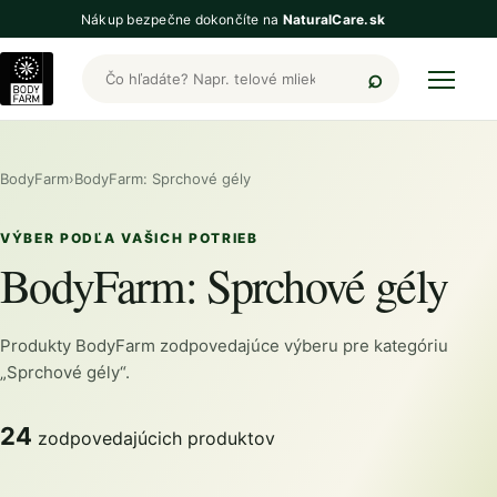
Nákup bezpečne dokončíte na
NaturalCare.sk
Hľadať produkty BodyFarm
BodyFarm
›
BodyFarm: Sprchové gély
VÝBER PODĽA VAŠICH POTRIEB
BodyFarm: Sprchové gély
Produkty BodyFarm zodpovedajúce výberu pre kategóriu
„Sprchové gély“.
24
zodpovedajúcich produktov