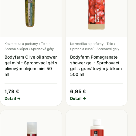
Kozmetika a parfumy › Telo ›
Kozmetika a parfumy › Telo ›
Sprcha a kúpeľ › Sprchové gély
Sprcha a kúpeľ › Sprchové gély
Bodyfarm Olive oil shower
Bodyfarm Pomegranate
gel mini - Sprchovací gél s
shower gel - Sprchovací
olivovým olejom mini 50
gél s granátovým jablkom
ml
500 ml
1,79 €
6,95 €
Detail →
Detail →