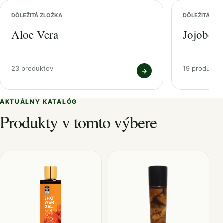
DÔLEŽITÁ ZLOŽKA
DÔLEŽITÁ ZL
Aloe Vera
Jojobový
23 produktov
19 produkto
→
AKTUÁLNY KATALÓG
Produkty v tomto výbere