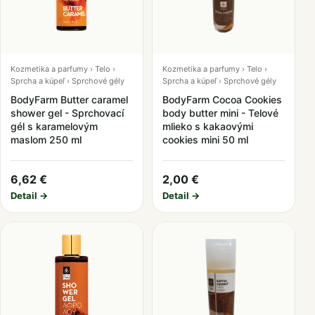
Kozmetika a parfumy › Telo ›
Kozmetika a parfumy › Telo ›
Sprcha a kúpeľ › Sprchové gély
Sprcha a kúpeľ › Sprchové gély
BodyFarm Butter caramel
BodyFarm Cocoa Cookies
shower gel - Sprchovací
body butter mini - Telové
gél s karamelovým
mlieko s kakaovými
maslom 250 ml
cookies mini 50 ml
6,62 €
2,00 €
Detail →
Detail →