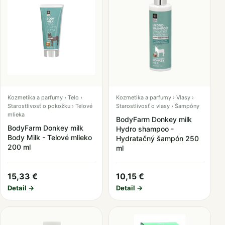
Kozmetika a parfumy › Telo ›
Kozmetika a parfumy › Vlasy ›
Starostlivosť o pokožku › Telové
Starostlivosť o vlasy › Šampóny
mlieka
BodyFarm Donkey milk
BodyFarm Donkey milk
Hydro shampoo -
Body Milk - Telové mlieko
Hydratačný šampón 250
200 ml
ml
15,33 €
10,15 €
Detail →
Detail →