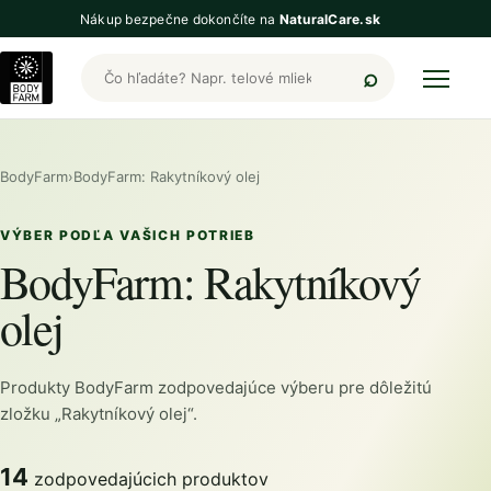
Nákup bezpečne dokončíte na
NaturalCare.sk
Hľadať produkty BodyFarm
BodyFarm
›
BodyFarm: Rakytníkový olej
VÝBER PODĽA VAŠICH POTRIEB
BodyFarm: Rakytníkový
olej
Produkty BodyFarm zodpovedajúce výberu pre dôležitú
zložku „Rakytníkový olej“.
14
zodpovedajúcich produktov