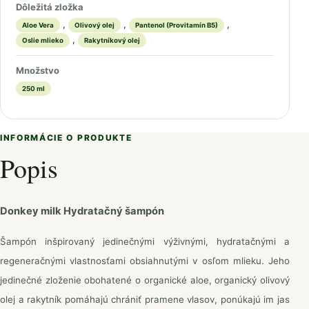
Dôležitá zložka
,
,
,
Aloe Vera
Olivový olej
Pantenol (Provitamín B5)
,
Oslie mlieko
Rakytníkový olej
Množstvo
250 ml
INFORMÁCIE O PRODUKTE
Popis
Donkey milk Hydratačný šampón
Šampón inšpirovaný jedinečnými výživnými, hydratačnými a
regeneračnými vlastnosťami obsiahnutými v osľom mlieku. Jeho
jedinečné zloženie obohatené o organické aloe, organický olivový
olej a rakytník pomáhajú chrániť pramene vlasov, ponúkajú im jas