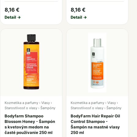
8,16 €
8,16 €
Detail →
Detail →
Kozmetika a parfumy › Vlasy ›
Kozmetika a parfumy › Vlasy ›
Starostlivosť o vlasy › Šampóny
Starostlivosť o vlasy › Šampóny
Bodyfarm Shampoo
BodyFarm Hair Repair Oil
Blossom Ηoney - Šampón
Control Shampoo -
s kvetovým medom na
Šampón na mastné vlasy
časté používanie 250 ml
250 ml