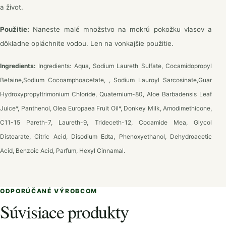
a život.
Použitie:
Naneste malé množstvo na mokrú pokožku vlasov a
dôkladne opláchnite vodou. Len na vonkajšie použitie.
Ingredients:
Ingredients: Aqua, Sodium Laureth Sulfate, Cocamidopropyl
Betaine,Sodium Cocoamphoacetate, , Sodium Lauroyl Sarcosinate,Guar
Hydroxypropyltrimonium Chloride, Quaternium-80, Aloe Barbadensis Leaf
Juice*, Panthenol, Olea Europaea Fruit Oil*, Donkey Milk, Amodimethicone,
C11-15 Pareth-7, Laureth-9, Trideceth-12, Cocamide Mea, Glycol
Distearate, Citric Acid, Disodium Edta, Phenoxyethanol, Dehydroacetic
Acid, Benzoic Acid, Parfum, Hexyl Cinnamal.
ODPORÚČANÉ VÝROBCOM
Súvisiace produkty