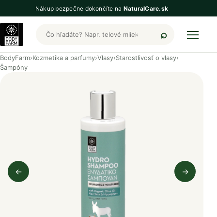
Nákup bezpečne dokončíte na
NaturalCare.sk
Hľadať produkty BodyFarm
BodyFarm
›
Kozmetika a parfumy
›
Vlasy
›
Starostlivosť o vlasy
›
Šampóny
←
→
Predchádzajúci obrázok
Nasleduj