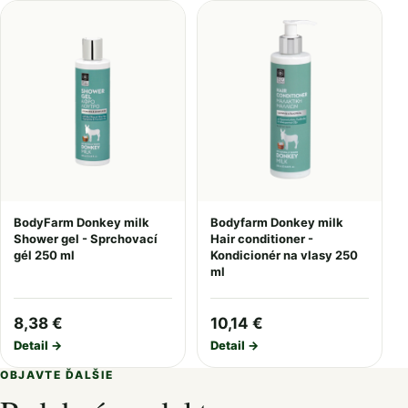
BodyFarm Donkey milk
Bodyfarm Donkey milk
Shower gel - Sprchovací
Hair conditioner -
gél 250 ml
Kondicionér na vlasy 250
ml
8,38 €
10,14 €
Detail →
Detail →
OBJAVTE ĎALŠIE