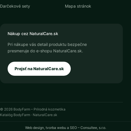
Darčekové sety
Mapa stránok
Nákup cez NaturalCare.sk
Pri nákupe vás detail produktu bezpečne
presmeruje do e-shopu NaturalCare.sk.
Prejsť na NaturalCare.sk
© 2026 BodyFarm – Prírodná kozmetika
Katalóg BodyFarm · NaturalCare.sk
Web design, tvorba webu a SEO – Consultee, s.r.o.