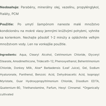
Neobsahuje:
Parabény, minerálny olej, vazelínu, propylénglykol,
ftaláty, PCM
Použitie:
Po umytí šampónom naneste malé množstvo
kondicionéru na mokré vlasy jemnými krúživými pohybmi, vyhnite
sa korienkom. Nechajte pôsobiť 1-2 minúty a opláchnite veľkým
množstvom vody. Len na vonkajšie použitie.
Ingredients:
Aqua, Ctearyl Alcohol, Cetrimonium Chloride, Glyceryl
Stearate, Amodimethicone, Trideceth-12, Phenoxyethanol, Behentrimonium
Chloride, Donkey Milk, Aloe* Barbadensis (Leaf Juice), Gel, Sodium
Hyaluronate, Panthenol, Benzoic Acid, Dehydroacetic Acid, Isopropyl
Myristate, Guar Hydroxypropyltrimonium Chloride, Disodium EDTA,
Quaternium-80, Triethanolamine, Parfum, Hexyl Cinnamal.
*Organically
cultivated