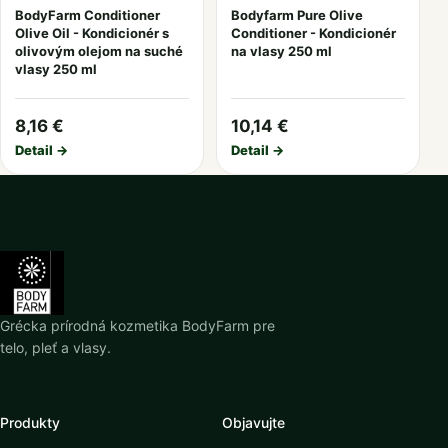
BodyFarm Conditioner
Bodyfarm Pure Olive
Olive Oil - Kondicionér s
Conditioner - Kondicionér
olivovým olejom na suché
na vlasy 250 ml
vlasy 250 ml
8,16 €
10,14 €
Detail →
Detail →
Grécka prírodná kozmetika BodyFarm pre
telo, pleť a vlasy.
Produkty
Objavujte