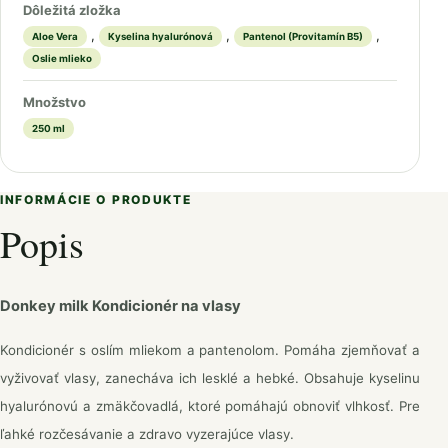
Dôležitá zložka
,
,
,
Aloe Vera
Kyselina hyalurónová
Pantenol (Provitamín B5)
Oslie mlieko
Množstvo
250 ml
INFORMÁCIE O PRODUKTE
Popis
Donkey milk Kondicionér na vlasy
Kondicionér s oslím mliekom a pantenolom. Pomáha zjemňovať a
vyživovať vlasy, zanecháva ich lesklé a hebké. Obsahuje kyselinu
hyalurónovú a zmäkčovadlá, ktoré pomáhajú obnoviť vlhkosť. Pre
ľahké rozčesávanie a zdravo vyzerajúce vlasy.