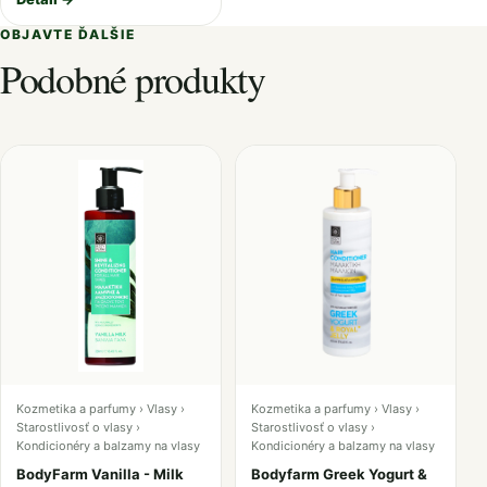
OBJAVTE ĎALŠIE
Podobné produkty
Kozmetika a parfumy › Vlasy ›
Kozmetika a parfumy › Vlasy ›
Starostlivosť o vlasy ›
Starostlivosť o vlasy ›
Kondicionéry a balzamy na vlasy
Kondicionéry a balzamy na vlasy
BodyFarm Vanilla - Milk
Bodyfarm Greek Yogurt &