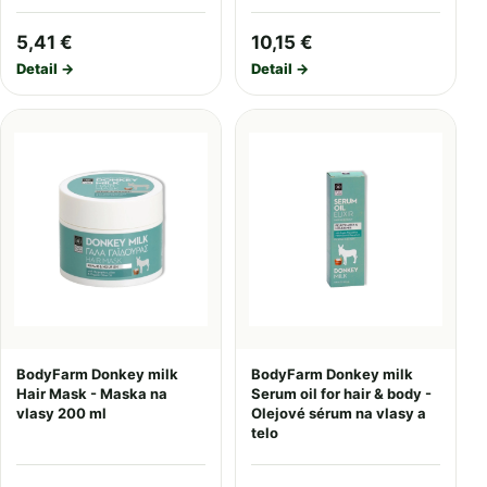
5,41 €
10,15 €
Detail →
Detail →
BodyFarm Donkey milk
BodyFarm Donkey milk
Hair Mask - Maska na
Serum oil for hair & body -
vlasy 200 ml
Olejové sérum na vlasy a
telo