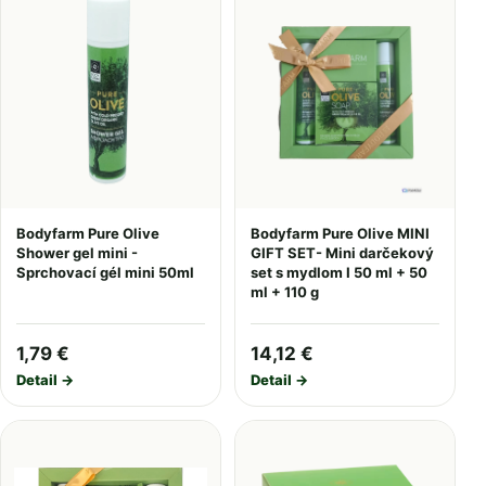
Bodyfarm Pure Olive
Bodyfarm Pure Olive MINI
Shower gel mini -
GIFT SET- Mini darčekový
Sprchovací gél mini 50ml
set s mydlom I 50 ml + 50
ml + 110 g
1,79 €
14,12 €
Detail →
Detail →