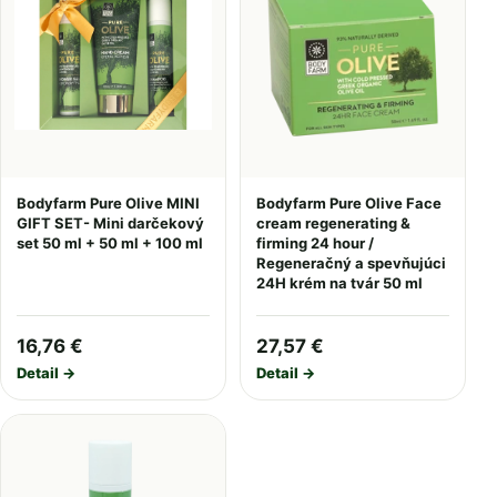
Bodyfarm Pure Olive MINI
Bodyfarm Pure Olive Face
GIFT SET- Mini darčekový
cream regenerating &
set 50 ml + 50 ml + 100 ml
firming 24 hour /
Regeneračný a spevňujúci
24H krém na tvár 50 ml
16,76 €
27,57 €
Detail →
Detail →