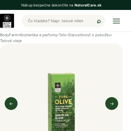
Nákup bezpečne dokončíte na
NaturalCare.sk
Hľadať produkty BodyFarm
BodyFarm
›
Kozmetika a parfumy
›
Telo
›
Starostlivosť o pokožku
›
Telové oleje
←
→
Predchádzajúci obrázok
Nasleduj