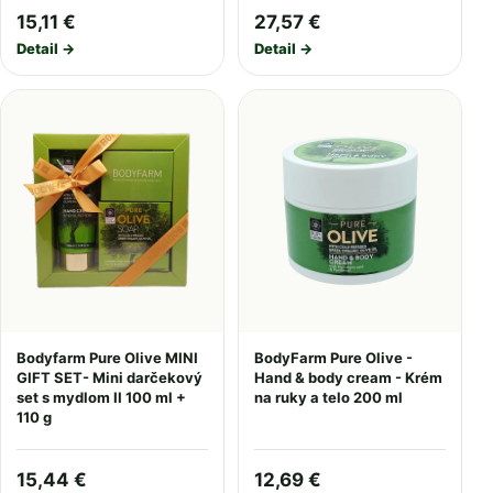
15,11 €
27,57 €
Detail →
Detail →
Bodyfarm Pure Olive MINI
BodyFarm Pure Olive -
GIFT SET- Mini darčekový
Hand & body cream - Krém
set s mydlom II 100 ml +
na ruky a telo 200 ml
110 g
15,44 €
12,69 €