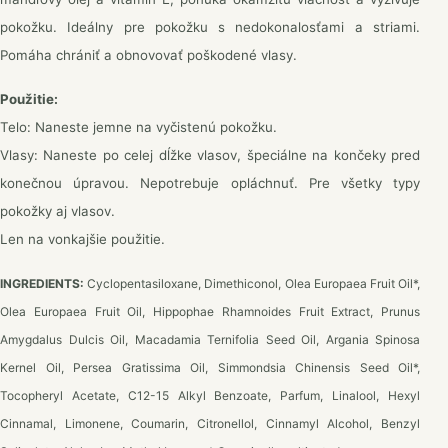
pokožku. Ideálny pre pokožku s nedokonalosťami a striami.
Pomáha chrániť a obnovovať poškodené vlasy.
Použitie:
Telo: Naneste jemne na vyčistenú pokožku.
Vlasy: Naneste po celej dĺžke vlasov, špeciálne na končeky pred
konečnou úpravou. Nepotrebuje opláchnuť. Pre všetky typy
pokožky aj vlasov.
Len na vonkajšie použitie.
INGREDIENTS:
Cyclopentasiloxane, Dimethiconol, Olea Europaea Fruit Oil*,
Olea Europaea Fruit Oil, Hippophae Rhamnoides Fruit Extract, Prunus
Amygdalus Dulcis Oil, Macadamia Ternifolia Seed Oil, Argania Spinosa
Kernel Oil, Persea Gratissima Oil, Simmondsia Chinensis Seed Oil*,
Tocopheryl Acetate, C12-15 Alkyl Βenzoate, Parfum, Linalool, Hexyl
Cinnamal, Limonene, Coumarin, Citronellol, Cinnamyl Alcohol, Benzyl