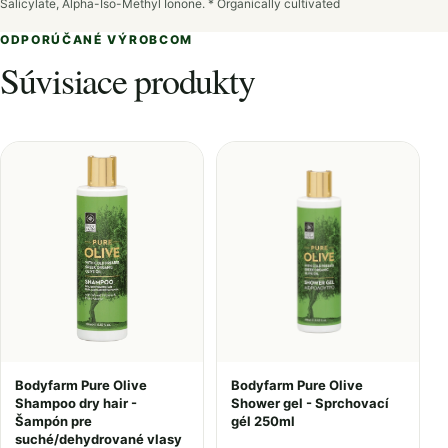
Salicylate, Alpha-Iso-Methyl Ionone. * Οrganically cultivated
ODPORÚČANÉ VÝROBCOM
Súvisiace produkty
Bodyfarm Pure Olive
Bodyfarm Pure Olive
Shampoo dry hair -
Shower gel - Sprchovací
Šampón pre
gél 250ml
suché/dehydrované vlasy