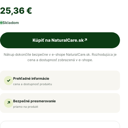
25,36 €
Skladom
Kúpiť na NaturalCare.sk
↗
Nákup dokončíte bezpečne v e-shope NaturalCare.sk. Rozhodujúca je
cena a dostupnosť zobrazená v e-shope.
Prehľadné informácie
✓
cena a dostupnosť produktu
Bezpečné presmerovanie
↗
priamo na produkt