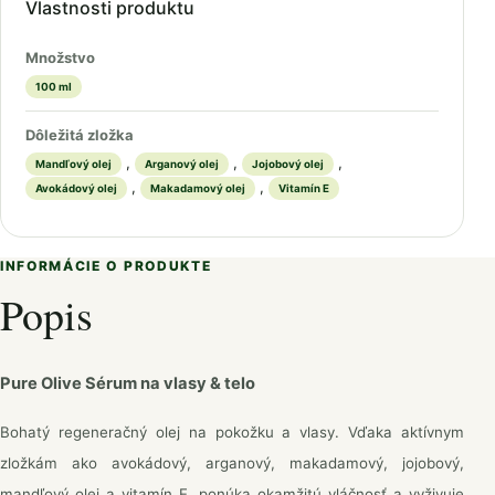
Vlastnosti produktu
Množstvo
100 ml
Dôležitá zložka
,
,
,
Mandľový olej
Arganový olej
Jojobový olej
,
,
Avokádový olej
Makadamový olej
Vitamín E
INFORMÁCIE O PRODUKTE
Popis
Pure Olive Sérum na vlasy & telo
Bohatý regeneračný olej na pokožku a vlasy. Vďaka aktívnym
zložkám ako avokádový, arganový, makadamový, jojobový,
mandľový olej a vitamín E, ponúka okamžitú vláčnosť a vyživuje