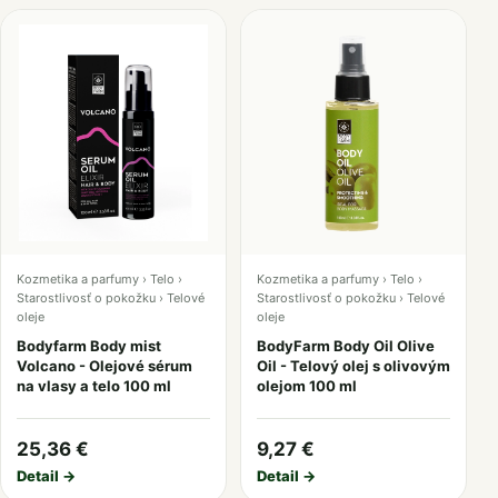
Kozmetika a parfumy › Telo ›
Kozmetika a parfumy › Telo ›
Starostlivosť o pokožku › Telové
Starostlivosť o pokožku › Telové
oleje
oleje
Bodyfarm Body mist
BodyFarm Body Oil Olive
Volcano - Olejové sérum
Oil - Telový olej s olivovým
na vlasy a telo 100 ml
olejom 100 ml
25,36 €
9,27 €
Detail →
Detail →