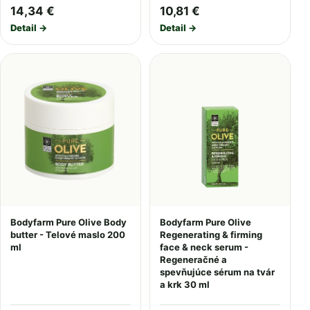
14,34 €
10,81 €
Detail →
Detail →
Bodyfarm Pure Olive Body
Bodyfarm Pure Olive
butter - Telové maslo 200
Regenerating & firming
ml
face & neck serum -
Regeneračné a
spevňujúce sérum na tvár
a krk 30 ml