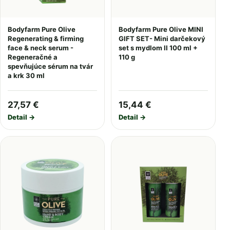
Bodyfarm Pure Olive
Bodyfarm Pure Olive MINI
Regenerating & firming
GIFT SET- Mini darčekový
face & neck serum -
set s mydlom II 100 ml +
Regeneračné a
110 g
spevňujúce sérum na tvár
a krk 30 ml
27,57 €
15,44 €
Detail →
Detail →