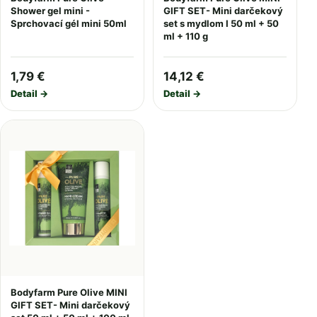
Shower gel mini -
GIFT SET- Mini darčekový
Sprchovací gél mini 50ml
set s mydlom I 50 ml + 50
ml + 110 g
1,79 €
14,12 €
Detail →
Detail →
Bodyfarm Pure Olive MINI
GIFT SET- Mini darčekový