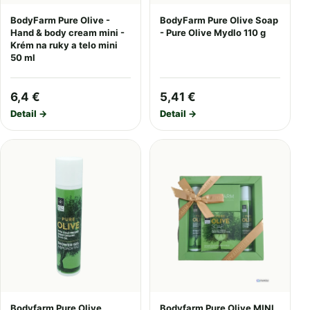
BodyFarm Pure Olive -
BodyFarm Pure Olive Soap
Hand & body cream mini -
- Pure Olive Mydlo 110 g
Krém na ruky a telo mini
50 ml
6,4 €
5,41 €
Detail →
Detail →
Bodyfarm Pure Olive
Bodyfarm Pure Olive MINI