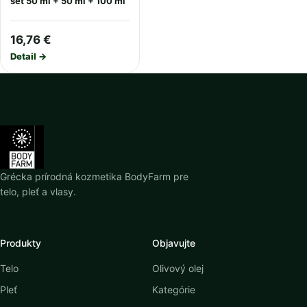
set 50 ml + 50 ml + 100 ml
16,76 €
Detail →
Grécka prírodná kozmetika BodyFarm pre
telo, pleť a vlasy.
Produkty
Objavujte
Telo
Olivový olej
Pleť
Kategórie