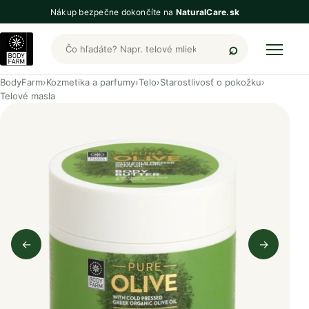
Nákup bezpečne dokončíte na
NaturalCare.sk
Hľadať produkty BodyFarm
BodyFarm
›
Kozmetika a parfumy
›
Telo
›
Starostlivosť o pokožku
›
Telové masla
←
→
Predchádzajúci obrázok
Nasleduj