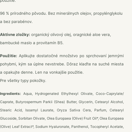
použitie.
96 % prírodného pôvodu. Bez minerálnych olejov, propylénglykolu
a bez parabénov.
Aktívne zložky:
organický olivový olej, oragnické aloe vera,
bambucké maslo a provitamín B5.
Použitie:
Aplikujte dostatočné množstvo po sprchovaní jemnými
pohybmi, kým sa úplne nevstrebe. Dôraz klaďte na suché miesta
a opakujte denne. Len na vonkajšie použitie.
Pre všetky typy pokožky.
Ingredients:
Aqua, Hydrogenated Ethylhexyl Olivate, Coco-Caprylate/
Caprate, Butyrospermum Parkii (Shea) Butter, Glycerin, Cetearyl Alcohol,
Stearic Acid, Isoamyl Laurate, Oryza Sativa Cera, Parfum, Cetearyl
Glucoside, Sorbitan Olivate, Olea Europaea (Olive) Fruit Oil*, Olea Europaea
(Olive) Leaf Extract*, Sodium Hyaluronate, Panthenol, Tocopheryl Acetate,