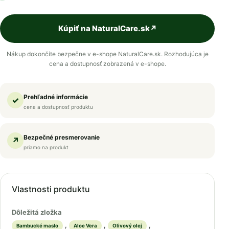
Kúpiť na NaturalCare.sk
↗
Nákup dokončíte bezpečne v e-shope NaturalCare.sk. Rozhodujúca je
cena a dostupnosť zobrazená v e-shope.
Prehľadné informácie
✓
cena a dostupnosť produktu
Bezpečné presmerovanie
↗
priamo na produkt
Vlastnosti produktu
Dôležitá zložka
,
,
,
Bambucké maslo
Aloe Vera
Olivový olej