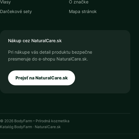
Vlasy
O značke
Darčekové sety
Mapa stránok
Nákup cez NaturalCare.sk
Pri nákupe vás detail produktu bezpečne
presmeruje do e-shopu NaturalCare.sk.
Prejsť na NaturalCare.sk
© 2026 BodyFarm – Prírodná kozmetika
Katalóg BodyFarm · NaturalCare.sk