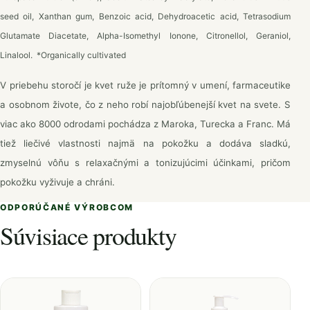
seed oil, Xanthan gum, Benzoic acid, Dehydroacetic acid, Tetrasodium
Glutamate Diacetate, Alpha-Isomethyl Ionone, Citronellol, Geraniol,
Linalool. *Organically cultivated
V priebehu storočí je kvet ruže je prítomný v umení, farmaceutike
a osobnom živote, čo z neho robí najobľúbenejší kvet na svete. S
viac ako 8000 odrodami pochádza z Maroka, Turecka a Franc. Má
tiež liečivé vlastnosti najmä na pokožku a dodáva sladkú,
zmyselnú vôňu s relaxačnými a tonizujúcimi účinkami, pričom
pokožku vyživuje a chráni.
ODPORÚČANÉ VÝROBCOM
Súvisiace produkty