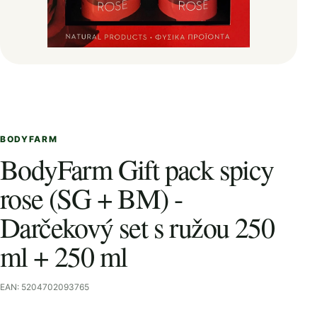
BODYFARM
BodyFarm Gift pack spicy
rose (SG + BM) -
Darčekový set s ružou 250
ml + 250 ml
EAN: 5204702093765