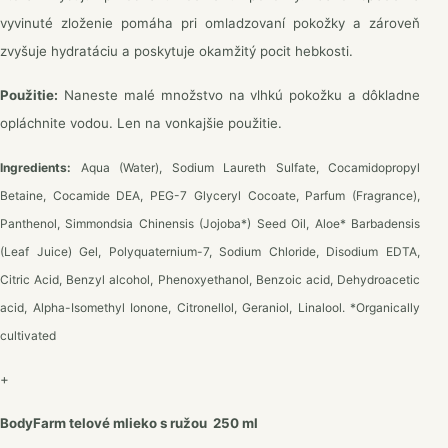
vyvinuté zloženie pomáha pri omladzovaní pokožky a zároveň
zvyšuje hydratáciu a poskytuje okamžitý pocit hebkosti.
Použitie:
Naneste malé množstvo na vlhkú pokožku a dôkladne
opláchnite vodou. Len na vonkajšie použitie.
Ingredients:
Aqua (Water), Sodium Laureth Sulfate, Cocamidopropyl
Betaine, Cocamide DEA, PEG-7 Glyceryl Cocoate, Parfum (Fragrance),
Panthenol, Simmondsia Chinensis (Jojoba*) Seed Oil, Aloe* Barbadensis
(Leaf Juice) Gel, Polyquaternium-7, Sodium Chloride, Disodium EDTA,
Citric Acid, Benzyl alcohol, Phenoxyethanol, Benzoic acid, Dehydroacetic
acid, Alpha-Isomethyl Ionone, Citronellol, Geraniol, Linalool. *Organically
cultivated
+
BodyFarm telové mlieko s ružou 250 ml