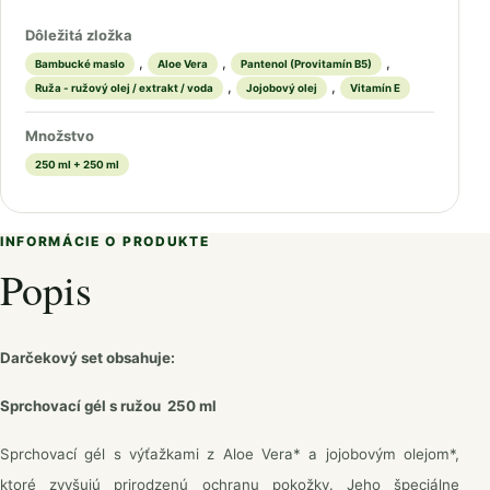
Dôležitá zložka
,
,
,
Bambucké maslo
Aloe Vera
Pantenol (Provitamín B5)
,
,
Ruža - ružový olej / extrakt / voda
Jojobový olej
Vitamín E
Množstvo
250 ml + 250 ml
INFORMÁCIE O PRODUKTE
Popis
Darčekový set obsahuje:
Sprchovací gél s ružou 250 ml
Sprchovací gél s výťažkami z Aloe Vera* a jojobovým olejom*,
ktoré zvyšujú prirodzenú ochranu pokožky. Jeho špeciálne