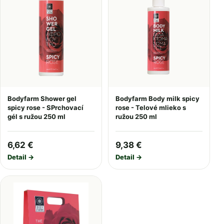
Bodyfarm Shower gel
Bodyfarm Body milk spicy
spicy rose - SPrchovací
rose - Telové mlieko s
gél s ružou 250 ml
ružou 250 ml
6,62 €
9,38 €
Detail →
Detail →