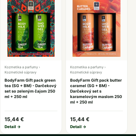
Kozmetika a parfumy ›
Kozmetika a parfumy ›
Kozmetické súpravy
Kozmetické súpravy
BodyFarm Gift pack green
BodyFarm Gift pack butter
tea (SG + BM) - Darčekový
caramel (SG + BM) -
set so zeleným čajom 250
Darčekový set s
ml + 250 ml
karamelovým maslom 250
ml + 250 ml
15,44 €
15,44 €
Detail →
Detail →