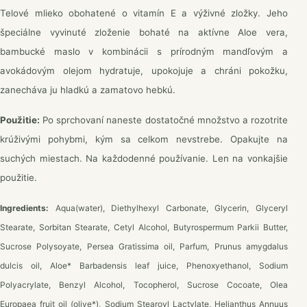
Telové mlieko obohatené o vitamín E a výživné zložky. Jeho
špeciálne vyvinuté zloženie bohaté na aktívne Aloe vera,
bambucké maslo v kombinácii s prírodným mandľovým a
avokádovým olejom hydratuje, upokojuje a chráni pokožku,
zanecháva ju hladkú a zamatovo hebkú.
Použitie:
Po sprchovaní naneste dostatočné množstvo a rozotrite
krúživými pohybmi, kým sa celkom nevstrebe. Opakujte na
suchých miestach. Na každodenné používanie. Len na vonkajšie
použitie.
Ingredients:
Aqua(water), Diethylhexyl Carbonate, Glycerin, Glyceryl
Stearate, Sorbitan Stearate, Cetyl Alcohol, Butyrospermum Parkii Butter,
Sucrose Polysoyate, Persea Gratissima oil, Parfum, Prunus amygdalus
dulcis oil, Aloe* Barbadensis leaf juice, Phenoxyethanol, Sodium
Polyacrylate, Benzyl Alcohol, Tocopherol, Sucrose Cocoate, Olea
Europaea fruit oil (olive*), Sodium Stearoyl Lactylate, Helianthus Annuus