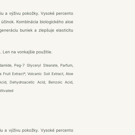
ciu a výživu pokožky. Vysoké percento
 účinok. Kombinácia biologického aloe
generáciu buniek a zlepšuje elasticitu
Len na vonkajšie použitie.
amide, Peg-7 Glyceryl Stearate, Parfum,
Fruit Extract*, Volcanic Soil Extract, Aloe
 Acid, Dehydroacetic Acid, Benzoic Acid,
ltivated
ciu a výživu pokožky. Vysoké percento