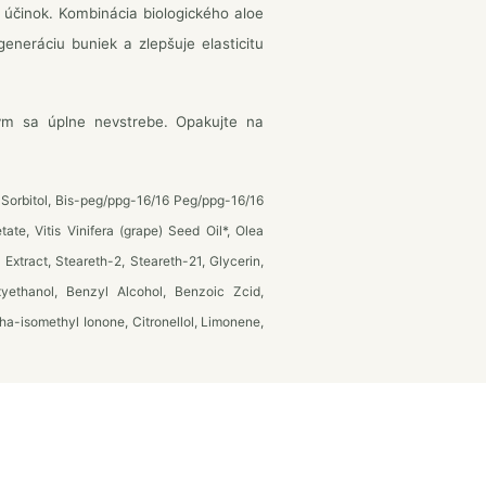
 účinok. Kombinácia biologického aloe
generáciu buniek a zlepšuje elasticitu
ým sa úplne nevstrebe. Opakujte na
Sorbitol, Bis-peg/ppg-16/16 Peg/ppg-16/16
ate, Vitis Vinifera (grape) Seed Oil*, Olea
l Extract, Steareth-2, Steareth-21, Glycerin,
yethanol, Benzyl Alcohol, Benzoic Zcid,
a-isomethyl Ionone, Citronellol, Limonene,