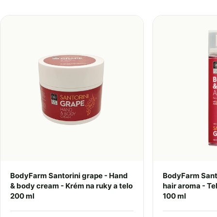
BodyFarm Santorini grape - Hand
BodyFarm Santo
& body cream - Krém na ruky a telo
hair aroma - Te
200 ml
100 ml