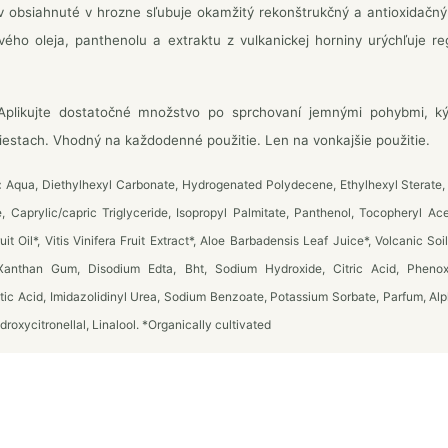
v obsiahnuté v hrozne sľubuje okamžitý rekonštrukčný a antioxidačný
ového oleja, panthenolu a extraktu z vulkanickej horniny urýchľuje re
plikujte dostatočné množstvo po sprchovaní jemnými pohybmi, k
estach. Vhodný na každodenné použitie. Len na vonkajšie použitie.
:
Aqua, Diethylhexyl Carbonate, Hydrogenated Polydecene, Ethylhexyl Sterate, 
 Caprylic/capric Triglyceride, Isopropyl Palmitate, Panthenol, Tocopheryl Acet
it Oil*, Vitis Vinifera Fruit Extract*, Aloe Barbadensis Leaf Juice*, Volcanic Soi
Xanthan Gum, Disodium Edta, Bht, Sodium Hydroxide, Citric Acid, Phenox
ic Acid, Imidazolidinyl Urea, Sodium Benzoate, Potassium Sorbate, Parfum, Alph
droxycitronellal, Linalool.
*Organically cultivated