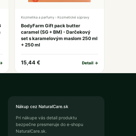
Kozmetika a parfumy › Kozmetické súpravy
G
BodyFarm Gift pack butter
m
caramel (SG + BM) - Darčekový
set s karamelovým maslom 250 ml
+ 250 ml
15,44 €
 →
Detail →
Nákup cez NaturalCare.sk
Pri nákupe vás detail produktu
bezpečne presmeruje do e-shopu
NaturalCare.sk.