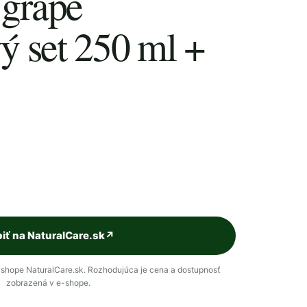
 grape
ý set 250 ml +
iť na NaturalCare.sk
↗
shope NaturalCare.sk. Rozhodujúca je cena a dostupnosť
zobrazená v e-shope.