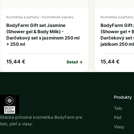
Kozmetika a parfumy › Kozmetické súpravy
Kozmetika a parfumy 
BodyFarm Gift set Jasmine
BodyFarm Gift
(Shower gel & Body Milk) -
(Shower gel + B
Darčekový set s jazmínom 250 ml
Darčekový set
+ 250 ml
jablkom 250 ml
15,44 €
15,44 €
Detail →
Produkty
Telo
Grécka prírodná kozmetika BodyFarm pre
Pleť
telo, pleť a vlasy.
Vlasy