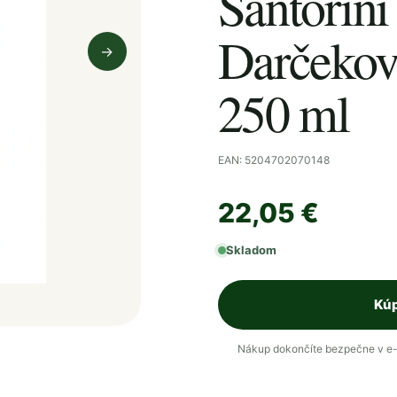
Santorini
Darčekov
→
Nasledujúci obrázok
250 ml
EAN: 5204702070148
22,05 €
Skladom
Kúp
Nákup dokončíte bezpečne v e-