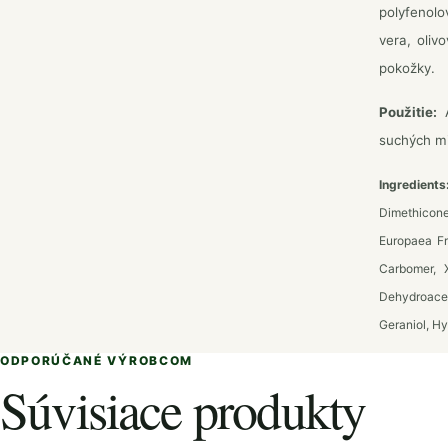
polyfenolo
vera, oliv
pokožky.
Použitie:
A
suchých mi
Ingredients
Dimethicone,
Europaea Fru
Carbomer, 
Dehydroacet
Geraniol, Hy
ODPORÚČANÉ VÝROBCOM
Súvisiace produkty