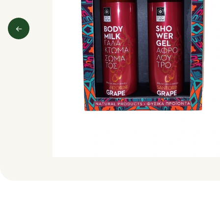
←
Predchádzajúci obrázok