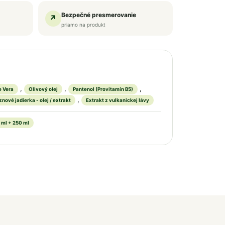
Bezpečné presmerovanie
↗
priamo na produkt
,
,
,
e Vera
Olivový olej
Pantenol (Provitamín B5)
,
nové jadierka - olej / extrakt
Extrakt z vulkanickej lávy
 ml + 250 ml