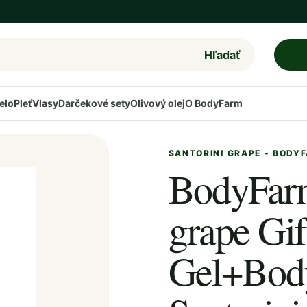
Hľadať
elo
Pleť
Vlasy
Darčekové sety
Olivový olej
O BodyFarm
SANTORINI GRAPE - BODY
BodyFarm
grape Gif
Gel+Body