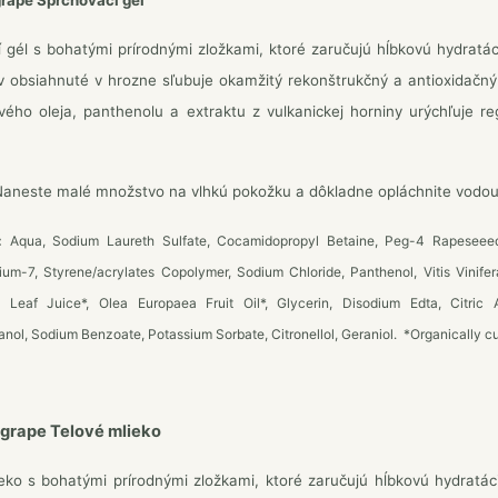
grape Sprchovací gél
 gél s bohatými prírodnými zložkami, ktoré zaručujú hĺbkovú hydratá
v obsiahnuté v hrozne sľubuje okamžitý rekonštrukčný a antioxidačný
ového oleja, panthenolu a extraktu z vulkanickej horniny urýchľuje re
aneste malé množstvo na vlhkú pokožku a dôkladne opláchnite vodou. 
:
Aqua, Sodium Laureth Sulfate, Cocamidopropyl Betaine, Peg-4 Rapeseeed
um-7, Styrene/acrylates Copolymer, Sodium Chloride, Panthenol, Vitis Vinifera 
 Leaf Juice*, Olea Europaea Fruit Oil*, Glycerin, Disodium Edta, Citric
ol, Sodium Benzoate, Potassium Sorbate, Citronellol, Geraniol. *Organically cu
 grape Telové mlieko
eko s bohatými prírodnými zložkami, ktoré zaručujú hĺbkovú hydratá