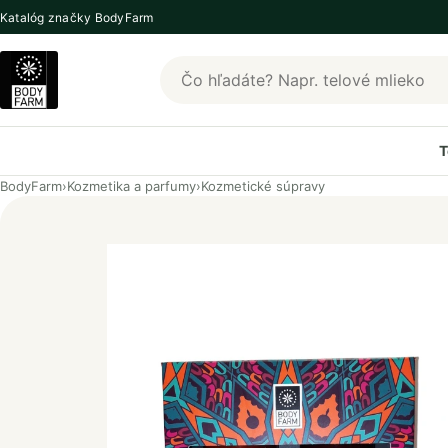
Katalóg značky BodyFarm
Hľadať produkty BodyFarm
T
BodyFarm
›
Kozmetika a parfumy
›
Kozmetické súpravy