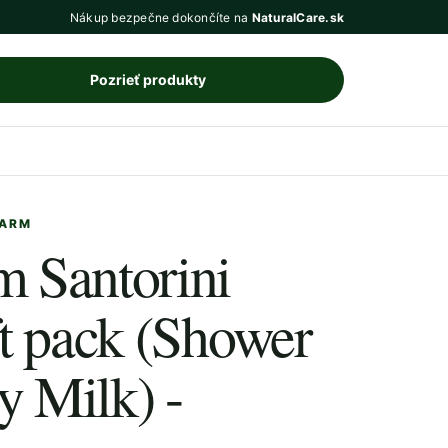
Nákup bezpečne dokončíte na
NaturalCare.sk
Pozrieť produkty
FARM
 Santorini
t pack (Shower
 Milk) -