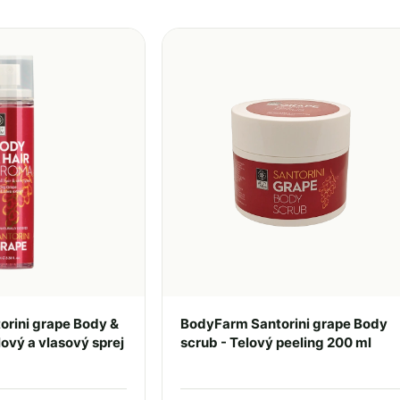
rini grape Body &
BodyFarm Santorini grape Body
lový a vlasový sprej
scrub - Telový peeling 200 ml