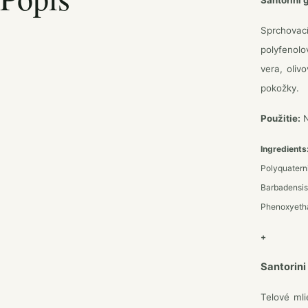
Santorini 
Sprchovací
polyfenolo
vera, oliv
pokožky.
Použitie:
N
Ingredients
Polyquaterni
Barbadensis
Phenoxyethan
+
Santorini
Telové mli