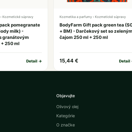
› Kozmetické súpravy
Kozmetika a parfumy › Kozmetické súpravy
 pack pomegranate
BodyFarm Gift pack green tea (S
ody milk) -
+ BM) - Darčekový set so zelený
 s granátovým
čajom 250 ml + 250 ml
 + 250 ml
15,44 €
Detail →
Detail
Objavujte
Olivový olej
Kategórie
O značke