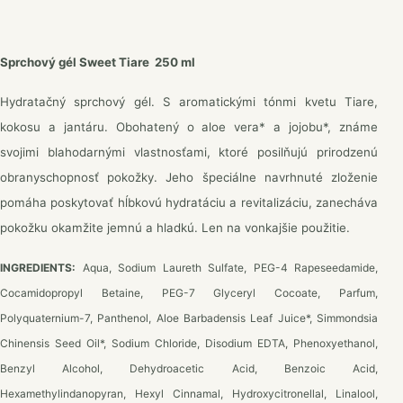
Sprchový gél Sweet Tiare 250 ml
Hydratačný sprchový gél. S aromatickými tónmi kvetu Tiare,
kokosu a jantáru. Obohatený o aloe vera* a jojobu*, známe
svojimi blahodarnými vlastnosťami, ktoré posilňujú prirodzenú
obranyschopnosť pokožky. Jeho špeciálne navrhnuté zloženie
pomáha poskytovať hĺbkovú hydratáciu a revitalizáciu, zanecháva
pokožku okamžite jemnú a hladkú. Len na vonkajšie použitie.
INGREDIENTS:
Aqua, Sodium Laureth Sulfate, PEG-4 Rapeseedamide,
Cocamidopropyl Betaine, PEG-7 Glyceryl Cocoate, Parfum,
Polyquaternium-7, Panthenol, Aloe Barbadensis Leaf Juice*, Simmondsia
Chinensis Seed Oil*, Sodium Chloride, Disodium EDTA, Phenoxyethanol,
Benzyl Alcohol, Dehydroacetic Acid, Benzoic Acid,
Hexamethylindanopyran, Hexyl Cinnamal, Hydroxycitronellal, Linalool,