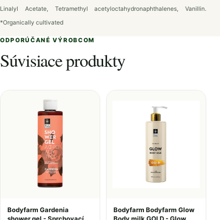
Linalyl Acetate, Tetramethyl acetyloctahydronaphthalenes, Vanillin.
*Organically cultivated
ODPORÚČANÉ VÝROBCOM
Súvisiace produkty
Bodyfarm Gardenia
Bodyfarm Bodyfarm Glow
shower gel - Sprchovací
Body milk GOLD - Glow