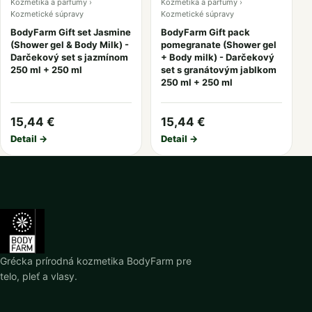
Kozmetika a parfumy ›
Kozmetika a parfumy ›
Kozmetické súpravy
Kozmetické súpravy
BodyFarm Gift set Jasmine
BodyFarm Gift pack
(Shower gel & Body Milk) -
pomegranate (Shower gel
Darčekový set s jazmínom
+ Body milk) - Darčekový
250 ml + 250 ml
set s granátovým jablkom
250 ml + 250 ml
15,44 €
15,44 €
Detail →
Detail →
Grécka prírodná kozmetika BodyFarm pre
telo, pleť a vlasy.