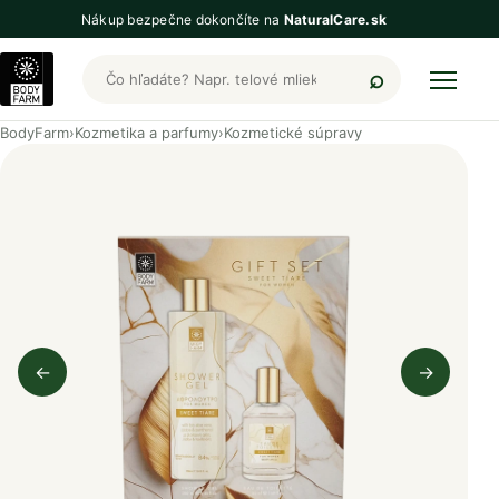
Nákup bezpečne dokončíte na
NaturalCare.sk
Hľadať produkty BodyFarm
BodyFarm
›
Kozmetika a parfumy
›
Kozmetické súpravy
←
→
Predchádzajúci obrázok
Nasleduj