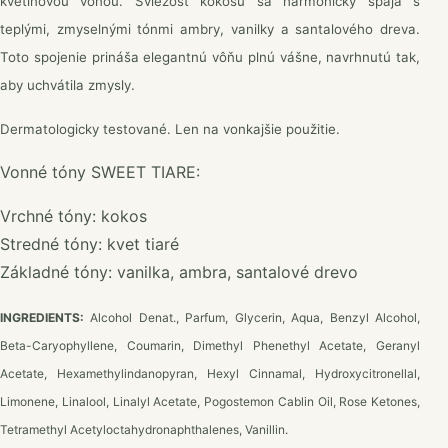
kvetinovou vôňou. Sviežosť kokosu sa harmonicky spája s
teplými, zmyselnými tónmi ambry, vanilky a santalového dreva.
Toto spojenie prináša elegantnú vôňu plnú vášne, navrhnutú tak,
aby uchvátila zmysly.
Dermatologicky testované. Len na vonkajšie použitie.
Vonné tóny SWEET TIARE:
Vrchné tóny: kokos
Stredné tóny: kvet tiaré
Základné tóny: vanilka, ambra, santalové drevo
INGREDIENTS:
Alcohol Denat., Parfum, Glycerin, Aqua, Benzyl Alcohol,
Beta-Caryophyllene, Coumarin, Dimethyl Phenethyl Acetate, Geranyl
Acetate, Hexamethylindanopyran, Hexyl Cinnamal, Hydroxycitronellal,
Limonene, Linalool, Linalyl Acetate, Pogostemon Cablin Oil, Rose Ketones,
Tetramethyl Acetyloctahydronaphthalenes, Vanillin.