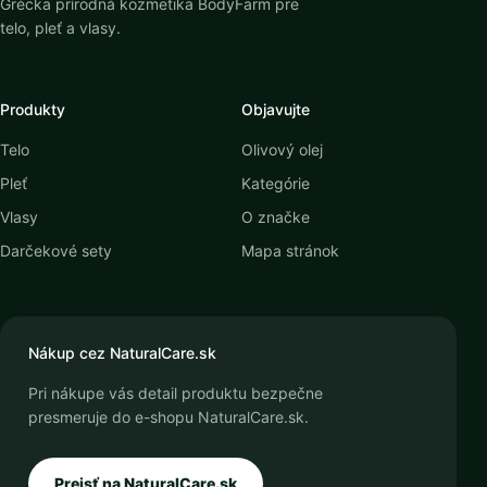
Grécka prírodná kozmetika BodyFarm pre
telo, pleť a vlasy.
Produkty
Objavujte
Telo
Olivový olej
Pleť
Kategórie
Vlasy
O značke
Darčekové sety
Mapa stránok
Nákup cez NaturalCare.sk
Pri nákupe vás detail produktu bezpečne
presmeruje do e-shopu NaturalCare.sk.
Prejsť na NaturalCare.sk