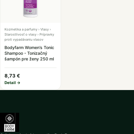
Kozmetika a parfumy › Vlasy ›
Starostlivosť o vlasy › Prípravky
proti vypadávaniu vlasov
Bodyfarm Women’s Tonic
Shampoo - Tonizačný
šampón pre ženy 250 ml
8,73 €
Detail →