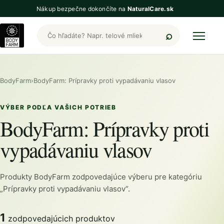
Nákup bezpečne dokončíte na
NaturalCare.sk
Hľadať produkty BodyFarm
BodyFarm
›
BodyFarm: Prípravky proti vypadávaniu vlasov
VÝBER PODĽA VAŠICH POTRIEB
BodyFarm: Prípravky proti
vypadávaniu vlasov
Produkty BodyFarm zodpovedajúce výberu pre kategóriu
„Prípravky proti vypadávaniu vlasov“.
1
zodpovedajúcich produktov