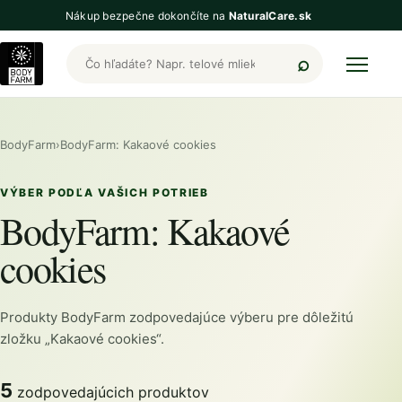
Nákup bezpečne dokončíte na
NaturalCare.sk
Hľadať produkty BodyFarm
BodyFarm
›
BodyFarm: Kakaové cookies
VÝBER PODĽA VAŠICH POTRIEB
BodyFarm: Kakaové
cookies
Produkty BodyFarm zodpovedajúce výberu pre dôležitú
zložku „Kakaové cookies“.
5
zodpovedajúcich produktov