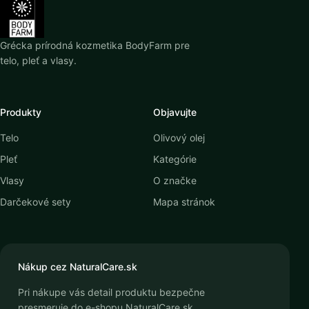
Grécka prírodná kozmetika BodyFarm pre
telo, pleť a vlasy.
Produkty
Objavujte
Telo
Olivový olej
Pleť
Kategórie
Vlasy
O značke
Darčekové sety
Mapa stránok
Nákup cez NaturalCare.sk
Pri nákupe vás detail produktu bezpečne
presmeruje do e-shopu NaturalCare.sk.