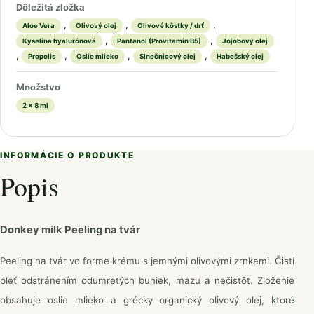
Dôležitá zložka
,
,
,
Aloe Vera
Olivový olej
Olivové kôstky / drť
,
,
Kyselina hyalurónová
Pantenol (Provitamín B5)
Jojobový olej
,
,
,
,
Propolis
Oslie mlieko
Slnečnicový olej
Habešský olej
Množstvo
2 x 8 ml
INFORMÁCIE O PRODUKTE
Popis
Donkey milk Peeling na tvár
Peeling na tvár vo forme krému s jemnými olivovými zrnkami. Čistí
pleť odstránením odumretých buniek, mazu a nečistôt. Zloženie
obsahuje oslie mlieko a grécky organický olivový olej, ktoré