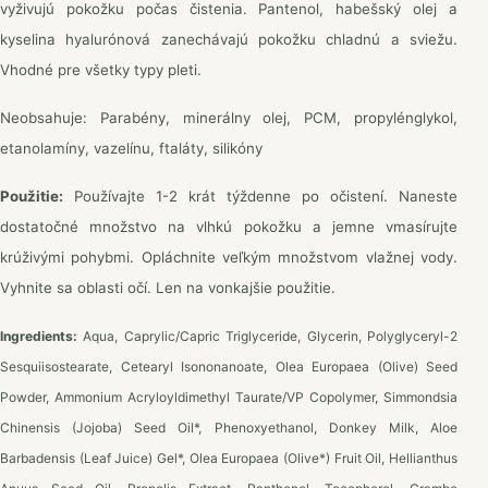
vyživujú pokožku počas čistenia. Pantenol, habešský olej a
kyselina hyalurónová zanechávajú pokožku chladnú a sviežu.
Vhodné pre všetky typy pleti.
Neobsahuje: Parabény, minerálny olej, PCM, propylénglykol,
etanolamíny, vazelínu, ftaláty, silikóny
Použitie:
Používajte 1-2 krát týždenne po očistení. Naneste
dostatočné množstvo na vlhkú pokožku a jemne vmasírujte
krúživými pohybmi. Opláchnite veľkým množstvom vlažnej vody.
Vyhnite sa oblasti očí. Len na vonkajšie použitie.
Ingredients:
Aqua, Caprylic/Capric Triglyceride, Glycerin, Polyglyceryl-2
Sesquiisostearate, Cetearyl Isononanoate, Olea Europaea (Olive) Seed
Powder, Ammonium Acryloyldimethyl Taurate/VP Copolymer, Simmondsia
Chinensis (Jojoba) Seed Oil*, Phenoxyethanol, Donkey Milk, Aloe
Barbadensis (Leaf Juice) Gel*, Olea Europaea (Olive*) Fruit Oil, Hellianthus