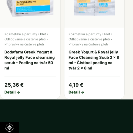
Kozmetika a parfumy › Pleť ›
Kozmetika a parfumy › Pleť ›
Odličovanie a čistenie pleti ›
Odličovanie a čistenie pleti ›
Prípravky na čistenie pleti
Prípravky na čistenie pleti
Bodyfarm Greek Yogurt &
Greek Yogurt & Royal jelly
Royal jelly Face cleansing
Face Cleansing Scub 2 x 8
scrub - Peeling na tvár 50
ml - Čistiaci peeling na
ml
tvár 2 x 8 ml
25,36 €
4,19 €
Detail →
Detail →