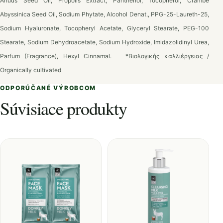
Anuus Seed Oil, Propolis Extract, Panthenol, Tocopherol, Crambe
Abyssinica Seed Oil, Sodium Phytate, Alcohol Denat., PPG-25-Laureth-25,
Sodium Hyaluronate, Tocopheryl Acetate, Glyceryl Stearate, PEG-100
Stearate, Sodium Dehydroacetate, Sodium Hydroxide, Imidazolidinyl Urea,
Parfum (Fragrance), Hexyl Cinnamal. *Bιολογικής καλλιέργειας /
Organically cultivated
ODPORÚČANÉ VÝROBCOM
Súvisiace produkty