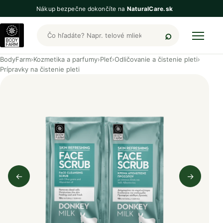
Nákup bezpečne dokončíte na
NaturalCare.sk
Hľadať produkty BodyFarm
BodyFarm
›
Kozmetika a parfumy
›
Pleť
›
Odličovanie a čistenie pleti
›
Prípravky na čistenie pleti
←
→
Predchádzajúci obrázok
Nasleduj