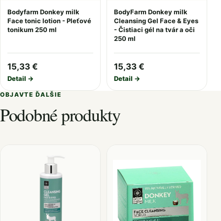
Bodyfarm Donkey milk
BodyFarm Donkey milk
Face tonic lotion - Pleťové
Cleansing Gel Face & Eyes
tonikum 250 ml
- Čistiaci gél na tvár a oči
250 ml
15,33 €
15,33 €
Detail →
Detail →
OBJAVTE ĎALŠIE
Podobné produkty