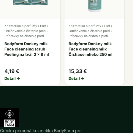
Kozmetika a parfumy › Pleť ›
Kozmetika a parfumy › Pleť ›
Odličovanie a čistenie pleti ›
Odličovanie a čistenie pleti ›
Prípravky na čistenie pleti
Prípravky na čistenie pleti
Bodyfarm Donkey milk
Bodyfarm Donkey milk
Face cleansing scrub -
Face cleansing milk -
Peeling na tvár 2 x 8 ml
Čistiace mlieko 250 ml
4,19 €
15,33 €
Detail →
Detail →
Grécka prírodná kozmetika BodyFarm pre