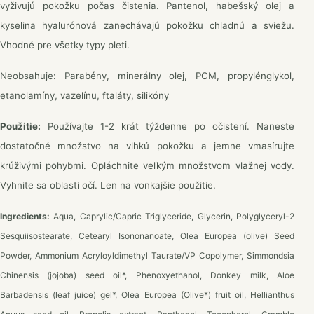
vyživujú pokožku počas čistenia. Pantenol, habešský olej a
kyselina hyalurónová zanechávajú pokožku chladnú a sviežu.
Vhodné pre všetky typy pleti.
Neobsahuje: Parabény, minerálny olej, PCM, propylénglykol,
etanolamíny, vazelínu, ftaláty, silikóny
Použitie:
Používajte 1-2 krát týždenne po očistení. Naneste
dostatočné množstvo na vlhkú pokožku a jemne vmasírujte
krúživými pohybmi. Opláchnite veľkým množstvom vlažnej vody.
Vyhnite sa oblasti očí. Len na vonkajšie použitie.
Ingredients:
Aqua, Caprylic/Capric Triglyceride, Glycerin, Polyglyceryl-2
Sesquiisostearate, Cetearyl Isononanoate, Olea Europea (olive) Seed
Powder, Ammonium Acryloyldimethyl Taurate/VP Copolymer, Simmondsia
Chinensis (jojoba) seed oil*, Phenoxyethanol, Donkey milk, Aloe
Barbadensis (leaf juice) gel*, Olea Europea (Olive*) fruit oil, Hellianthus