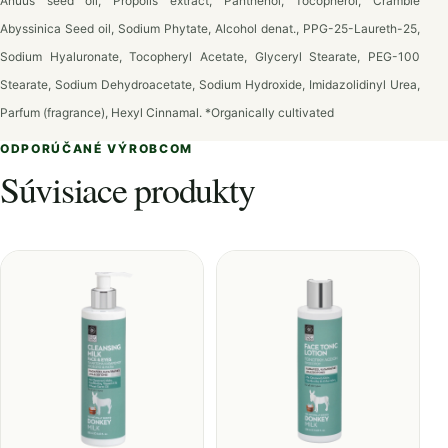
Anuus seed oil, Propolis extract, Panthenol, Tocopherol, Cramble
Abyssinica Seed oil, Sodium Phytate, Alcohol denat., PPG-25-Laureth-25,
Sodium Hyaluronate, Tocopheryl Acetate, Glyceryl Stearate, PEG-100
Stearate, Sodium Dehydroacetate, Sodium Hydroxide, Imidazolidinyl Urea,
Parfum (fragrance), Hexyl Cinnamal. *Organically cultivated
ODPORÚČANÉ VÝROBCOM
Súvisiace produkty