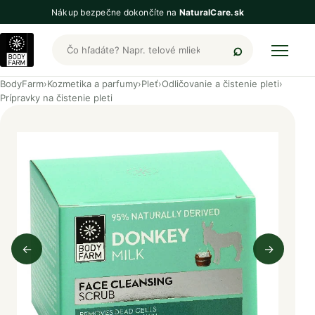
Nákup bezpečne dokončíte na
NaturalCare.sk
Hľadať produkty BodyFarm
BodyFarm
›
Kozmetika a parfumy
›
Pleť
›
Odličovanie a čistenie pleti
›
Prípravky na čistenie pleti
←
→
Predchádzajúci obrázok
Nasleduj