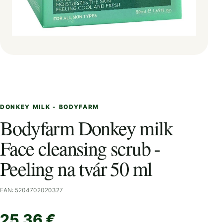
DONKEY MILK - BODYFARM
Bodyfarm Donkey milk
Face cleansing scrub -
Peeling na tvár 50 ml
EAN: 5204702020327
25,36 €