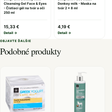
Cleansing Gel Face & Eyes
Donkey milk - Maska na
- Čistiaci gél na tvár a oči
tvár 2 x 8 ml
250 ml
15,33 €
4,19 €
Detail →
Detail →
OBJAVTE ĎALŠIE
Podobné produkty