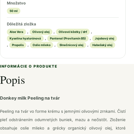
Množstvo
50 ml
Dôležitá zložka
,
,
,
Aloe Vera
Olivový olej
Olivové kôstky / drť
,
,
Kyselina hyalurónová
Pantenol (Provitamín B5)
Jojobový olej
,
,
,
,
Propolis
Oslie mlieko
Slnečnicový olej
Habešský olej
INFORMÁCIE O PRODUKTE
Popis
Donkey milk Peeling na tvár
Peeling na tvár vo forme krému s jemnými olivovými zrnkami. Čistí
pleť odstránením odumretých buniek, mazu a nečistôt. Zloženie
obsahuje oslie mlieko a grécky organický olivový olej, ktoré