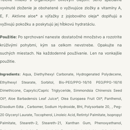
vyvinuté zloženie je obohatené o vyživujúce zložky a vitamíny A,
E, F. Aktívne aloe* a výťažky z jojobového oleja* doplňujú a
vyživujú pokožku a poskytujú jej hĺbkovú hydratáciu.
Použitie:
Po sprchovaní naneste dostatočné množstvo a rozotrite
krúživými pohybmi, kým sa celkom nevstrebe. Opakujte na
suchých miestach. Na každodenné používanie. Len na vonkajšie
použitie.
Ingredients:
Aqua, Diethylhexyl Carbonate, Hydrogenated Polydecene,
Ethylhexyl Stearate, Sorbitol, Bis-PEG/PPG-16/16 PEG/PPG-16/16
Dimethicone, Caprylic/Capric Triglyceride, Simmondsia Chinensis Seed
Oil*, Aloe Barbadensis Leaf Juice*, Olea Europaea Fruit Oil*, Panthenol,
Disodium Edta , Carbomer, Sodium Hydroxide, Bht, Polysorbate 20, , Peg-
20 Glyceryl Laurate, Tocopherol, Linoleic Acid, Retintyl Palmitate, Isopropyl
Palmitate, Steareth-2, Steareth-21, Xanthan Gum, Phenoxyethanol,