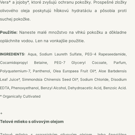
Vera* a jojoby*, ktoré zvyšujú ochranu pokožky. Prospešné zložky
olivového oleja poskytujú hĺbkovú hydratáciu a pôsobia proti
suchej pokožke.
Použitie:
Naneste malé množstvo na vlhkú pokožku a dôkladne
opláchnite vodou. Len na vonkajšie použitie.
INGREDIENTS:
Aqua, Sodium Laureth Sulfate, PEG-4 Rapeseedamide,
Cocamidopropyl Betaine, PEG-7 Glyceryl Cocoate, Parfum,
Polyquaternium-7, Panthenol, Olea Europaea Fruit Oil*, Aloe Barbdensis
Leaf Juice*, Simmondsia Chinensis Seed Oil*, Sodium Chloride, Disodium
EDTA, Phenoxyethanol, Benzyl Alcohol, Dehydroacetic Acid, Benzoic Acid.
* Organically Cultivated
+
Telové mlieko s olivovým olejom
Telové mlieko s organickým olivovým olejom. Jeho špeciálne