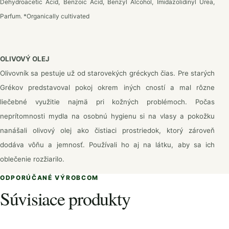
Dehydroacetic Acid, Benzoic Acid, Benzyl Alcohol, Imidazolidinyl Urea,
Parfum. *Organically cultivated
OLIVOVÝ OLEJ
Olivovník sa pestuje už od starovekých gréckych čias. Pre starých
Grékov predstavoval pokoj okrem iných cností a mal rôzne
liečebné využitie najmä pri kožných problémoch. Počas
neprítomnosti mydla na osobnú hygienu si na vlasy a pokožku
nanášali olivový olej ako čistiaci prostriedok, ktorý zároveň
dodáva vôňu a jemnosť. Používali ho aj na látku, aby sa ich
oblečenie rozžiarilo.
ODPORÚČANÉ VÝROBCOM
Súvisiace produkty