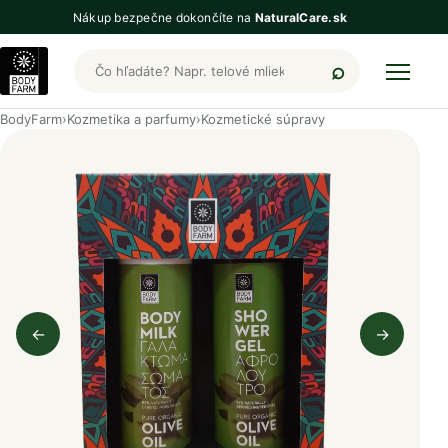
Nákup bezpečne dokončíte na
NaturalCare.sk
Hľadať produkty BodyFarm
BodyFarm
›
Kozmetika a parfumy
›
Kozmetické súpravy
←
→
Predchádzajúci obrázok
Nasleduj