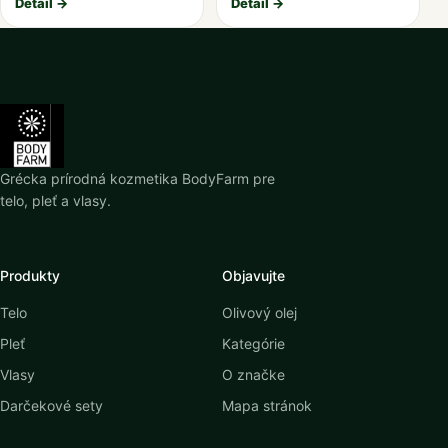
Detail →
Detail →
Grécka prírodná kozmetika BodyFarm pre
telo, pleť a vlasy.
Produkty
Objavujte
Telo
Olivový olej
Pleť
Kategórie
Vlasy
O značke
Darčekové sety
Mapa stránok