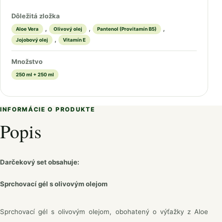
Dôležitá zložka
,
,
,
Aloe Vera
Olivový olej
Pantenol (Provitamín B5)
,
Jojobový olej
Vitamín E
Množstvo
250 ml + 250 ml
INFORMÁCIE O PRODUKTE
Popis
Darčekový set obsahuje:
Sprchovací gél s olivovým olejom
Sprchovací gél s olivovým olejom, obohatený o výťažky z Aloe