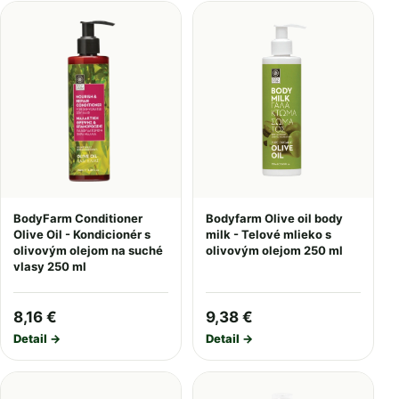
BodyFarm Conditioner
Bodyfarm Olive oil body
Olive Oil - Kondicionér s
milk - Telové mlieko s
olivovým olejom na suché
olivovým olejom 250 ml
vlasy 250 ml
8,16 €
9,38 €
Detail →
Detail →