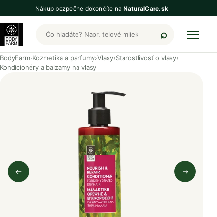
Nákup bezpečne dokončíte na
NaturalCare.sk
Hľadať produkty BodyFarm
BodyFarm
›
Kozmetika a parfumy
›
Vlasy
›
Starostlivosť o vlasy
›
Kondicionéry a balzamy na vlasy
←
→
Predchádzajúci obrázok
Nasleduj