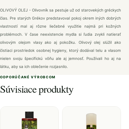
OLIVOVÝ OLEJ - Olivovník sa pestuje už od starovekých gréckych
čias. Pre starých Grékov predstavoval pokoj okrem iných dobrých
vlastností mal aj rôzne liečebné využitie najmä pri kožných
problémoch. V čase neexistencie mydla si ľudia zvykli natierať
olivovým olejom vlasy ako aj pokožku. Olivový olej slúžil ako
čistiaci prostriedok osobnej hygieny, ktorý dodával telu a vlasom
nielen svoju špecifickú vôňu ale aj jemnosť. Používali ho aj na
látku, aby sa ich oblečenie rozjasnilo.
ODPORÚČANÉ VÝROBCOM
Súvisiace produkty