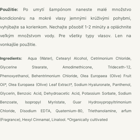
Použitie:
Po umytí šampónom naneste malé množstvo
kondicionéru na mokré vlasy jemnými krúživými pohybmi,
vyhýbajte sa korienkom. Nechajte pôsobiť 1-2 minúty a opláchnite
veľkým množstvom vody. Pre všetky typy vlasov. Len na
vonkajšie použitie.
Ingredients:
Aqua (Water), Cetearyl Alcohol, Cetrimonium Chloride,
Glycerine Stearate, Amodimethicone, Trideceth-12,
Phenoxyethanol, Behentrimonium Chloride, Olea Europaea (Olive) Fruit
Oil*, Olea Europaea (Olive) Leaf Extract*, Sodium Hyaluronate, Panthenol,
Glycerin, Benzoic Acid, Dehydroacetic Acid, Potassium Sorbate, Sodium
Benzoate, Isopropyl Myristate, Guar Hydroxypropyltrimonium
Chloride, Disodium EDTA, Quaternium-80, Triethanolamine, arfum
(Fragrance), Hexyl Cinnamal, Linalool. *Οrganically cultivated