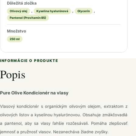
Dôležitá zložka
,
,
,
Olivový olej
Kyselina hyalurónová
Glycerín
Pantenol (Provitamín B5)
Množstvo
250 ml
INFORMÁCIE O PRODUKTE
Popis
Pure Olive Kondicionér na vlasy
Vlasový kondicionér s organickým olivovým olejom, extraktom z
olivových listov a kyselinou hyalurónovou. Obsahuje zmäkčovadlá
a pantenol, aby sa vlasy ľahšie rozčesávali. Pomáha zlepšovať
jemnosť a pružnosť vlasov. Nezanecháva žiadne zvyšky.