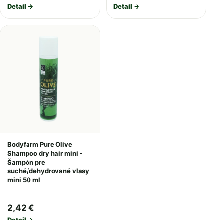
Detail →
Detail →
Bodyfarm Pure Olive
Shampoo dry hair mini -
Šampón pre
suché/dehydrované vlasy
mini 50 ml
2,42 €
Detail →