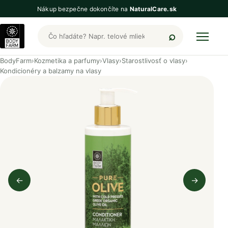
Nákup bezpečne dokončíte na
NaturalCare.sk
Hľadať produkty BodyFarm
BodyFarm
›
Kozmetika a parfumy
›
Vlasy
›
Starostlivosť o vlasy
›
Kondicionéry a balzamy na vlasy
←
→
Predchádzajúci obrázok
Nasleduj