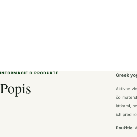
INFORMÁCIE O PRODUKTE
Greek yo
Popis
Aktívne zl
čo matersk
látkami, b
ich pred r
Použitie:
A