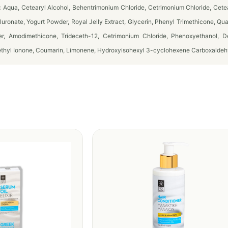
:
Aqua, Cetearyl Alcohol, Behentrimonium Chloride, Cetrimonium Chloride, Cetea
uronate, Yogurt Powder, Royal Jelly Extract, Glycerin, Phenyl Trimethicone, Q
r, Amodimethicone, Trideceth-12, Cetrimonium Chloride, Phenoxyethanol, D
thyl Ionone, Coumarin, Limonene, Hydroxyisohexyl 3-cyclohexene Carboxaldehy