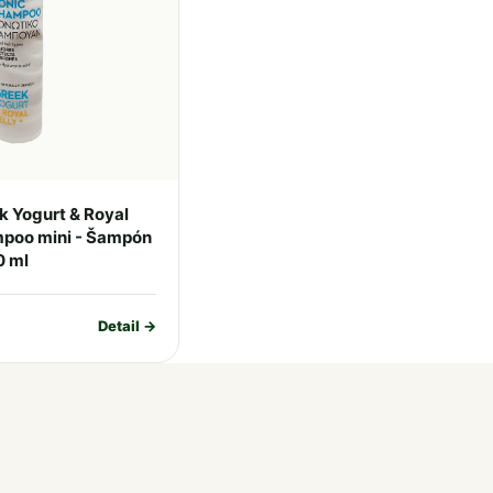
 Yogurt & Royal
ampoo mini - Šampón
0 ml
Detail →