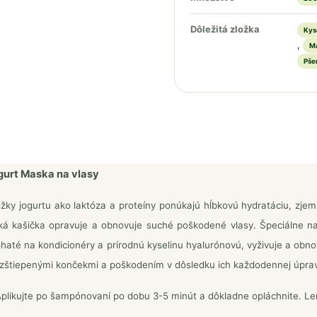
Dôležitá zložka
Kys
,
Ma
Pše
gurt Maska na vlasy
ožky jogurtu ako laktóza a proteíny ponúkajú hĺbkovú hydratáciu, zjem
á kašička opravuje a obnovuje suché poškodené vlasy. Špeciálne nav
ohaté na kondicionéry a prírodnú kyselinu hyalurónovú, vyživuje a obno
ozštiepenými končekmi a poškodením v dôsledku ich každodennej úpra
plikujte po šampónovaní po dobu 3-5 minút a dôkladne opláchnite. Len