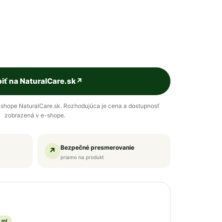
iť na NaturalCare.sk
↗
shope NaturalCare.sk. Rozhodujúca je cena a dostupnosť
zobrazená v e-shope.
Bezpečné presmerovanie
↗
priamo na produkt
 ml