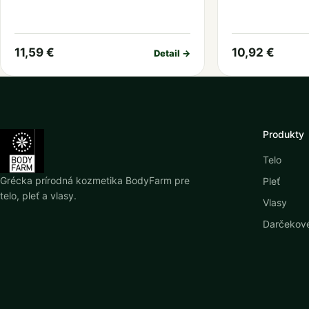
11,59 €
10,92 €
Detail →
Produkty
Telo
Grécka prírodná kozmetika BodyFarm pre
Pleť
telo, pleť a vlasy.
Vlasy
Darčekové