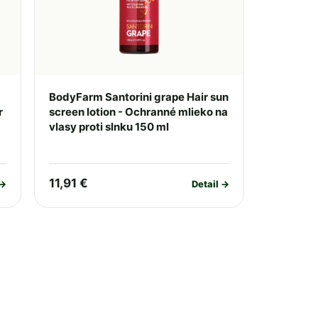
BodyFarm Santorini grape Hair sun
r
screen lotion - Ochranné mlieko na
vlasy proti slnku 150 ml
11,91 €
 →
Detail →