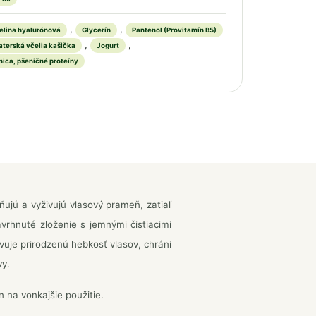
,
,
elina hyalurónová
Glycerín
Pantenol (Provitamín B5)
,
,
terská včelia kašička
Jogurt
nica, pšeničné proteíny
ňujú a vyživujú vlasový prameň, zatiaľ
rhnuté zloženie s jemnými čistiacimi
vuje prirodzenú hebkosť vlasov, chráni
vy.
 na vonkajšie použitie.