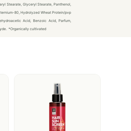
ryl Stearate, Glyceryl Stearate, Panthenol,
uaternium-80, Hydrolyzed Wheat Protein/pvp
ehydroacetic Acid, Benzoic Acid, Parfum,
de. *Organically cultivated