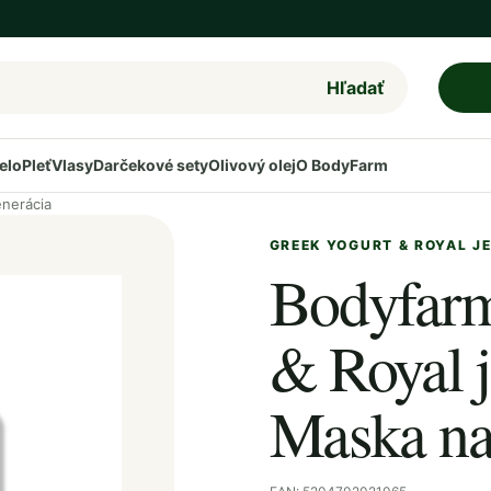
Hľadať
elo
Pleť
Vlasy
Darčekové sety
Olivový olej
O BodyFarm
enerácia
GREEK YOGURT & ROYAL J
Bodyfarm
& Royal j
Maska na