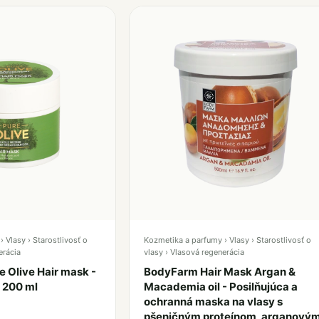
 Vlasy › Starostlivosť o
Kozmetika a parfumy › Vlasy › Starostlivosť o
erácia
vlasy › Vlasová regenerácia
 Olive Hair mask -
BodyFarm Hair Mask Argan &
 200 ml
Macademia oil - Posilňujúca a
ochranná maska na vlasy s
pšeničným proteínom, arganový