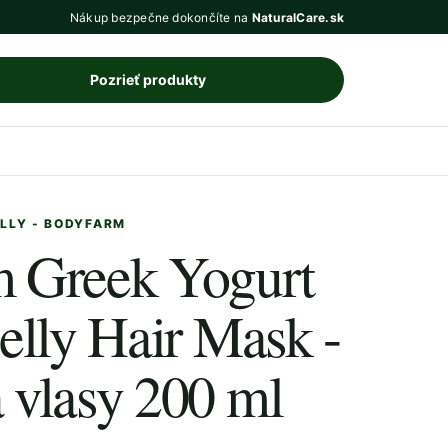
Nákup bezpečne dokončíte na
NaturalCare.sk
Pozrieť produkty
ELLY - BODYFARM
 Greek Yogurt
elly Hair Mask -
 vlasy 200 ml