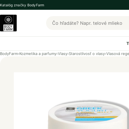
Katalóg značky BodyFarm
Hľadať produkty BodyFarm
T
BodyFarm
›
Kozmetika a parfumy
›
Vlasy
›
Starostlivosť o vlasy
›
Vlasová reg