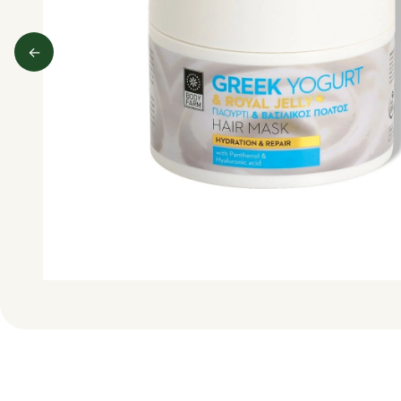
←
Predchádzajúci obrázok