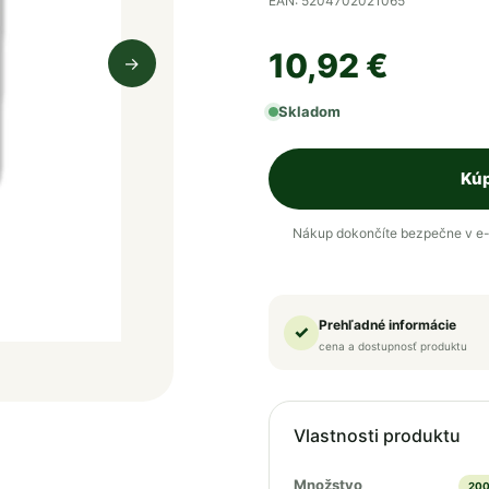
EAN: 5204702021065
10,92 €
→
Nasledujúci obrázok
Skladom
Kúp
Nákup dokončíte bezpečne v e-
Prehľadné informácie
✓
cena a dostupnosť produktu
Vlastnosti produktu
Množstvo
200