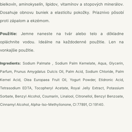
bielkovín, aminokyselín, lipidov, vitamínov a stopových minerálov.
Dosahuje obnovu buniek a elasticitu pokožky. Priaznivo pôsobí
proti zápalom a ekzémom.
Použitie:
Jemne naneste na tvár alebo telo a dôkladne
opláchnite vodou. Ideálne na každodenné použitie. Len na
vonkajšie použitie.
Ingredients:
Sodium Palmate , Sodium Palm Kernelate, Aqua, Glycerin,
Parfum, Prunus Amygdalus Dulcis Oil, Palm Acid, Sodium Chloride, Palm
Kernel Acid, Olea Europaea Fruit Oil, Yogurt Powder, Etidronic Acid,
Tetrasodium EDTA, Tocopheryl Acetate, Royal Jelly Extract, Potassium
Sorbate, Benzyl Alcohol, Coumarin, Linalool, Citronellol, Benzyl Benzoate,
Cinnamyl Alcohol, Alpha-Iso-Methylionone, CI 77891, CI 19140.