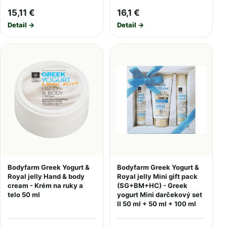
15,11 €
16,1 €
Detail →
Detail →
Bodyfarm Greek Yogurt &
Bodyfarm Greek Yogurt &
Royal jelly Hand & body
Royal jelly Mini gift pack
cream - Krém na ruky a
(SG+BM+HC) - Greek
telo 50 ml
yogurt Mini darčekový set
II 50 ml + 50 ml + 100 ml