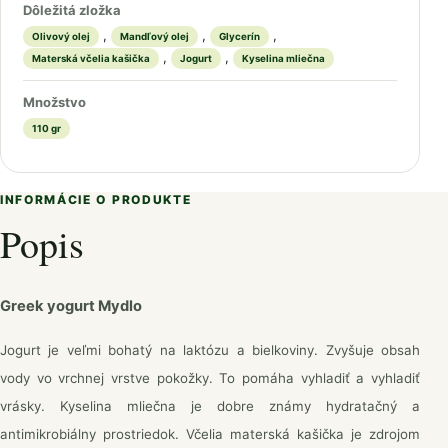
Dôležitá zložka
,
,
,
Olivový olej
Mandľový olej
Glycerín
,
,
Materská včelia kašička
Jogurt
Kyselina mliečna
Množstvo
110 gr
INFORMÁCIE O PRODUKTE
Popis
Greek yogurt Mydlo
Jogurt je veľmi bohatý na laktózu a bielkoviny. Zvyšuje obsah
vody vo vrchnej vrstve pokožky. To pomáha vyhladiť a vyhladiť
vrásky. Kyselina mliečna je dobre známy hydratačný a
antimikrobiálny prostriedok. Včelia materská kašička je zdrojom