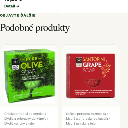
Detail →
OBJAVTE ĎALŠIE
Podobné produkty
Grécka prírodná kozmetika ›
Grécka prírodná kozmetika ›
Mydlá a prípravky do kúpeľa ›
Mydlá a prípravky do kúpeľa ›
Mydlá na ruky a telo
Mydlá na ruky a telo