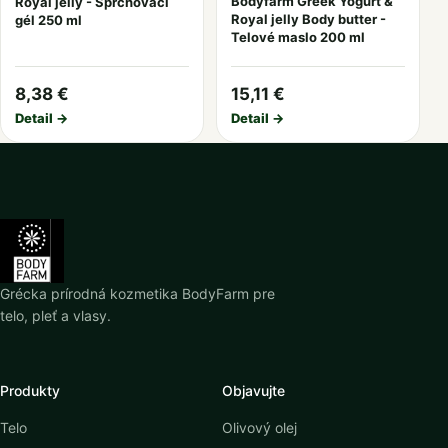
Bodyfarm Greek Yogurt &
Royal jelly - Sprchovací
Royal jelly Body butter -
gél 250 ml
Telové maslo 200 ml
8,38 €
15,11 €
Detail →
Detail →
Grécka prírodná kozmetika BodyFarm pre
telo, pleť a vlasy.
Produkty
Objavujte
Telo
Olivový olej