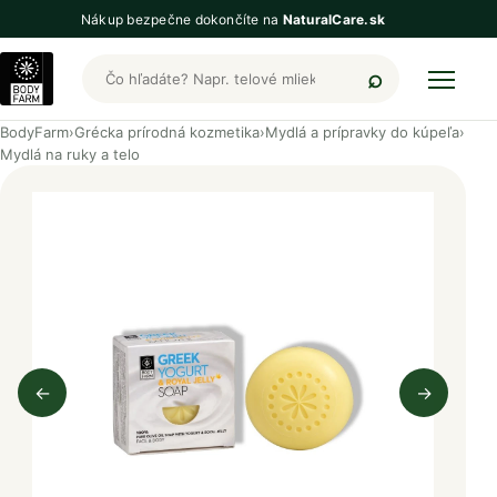
Nákup bezpečne dokončíte na
NaturalCare.sk
Hľadať produkty BodyFarm
BodyFarm
›
Grécka prírodná kozmetika
›
Mydlá a prípravky do kúpeľa
›
Mydlá na ruky a telo
←
→
Predchádzajúci obrázok
Nasleduj