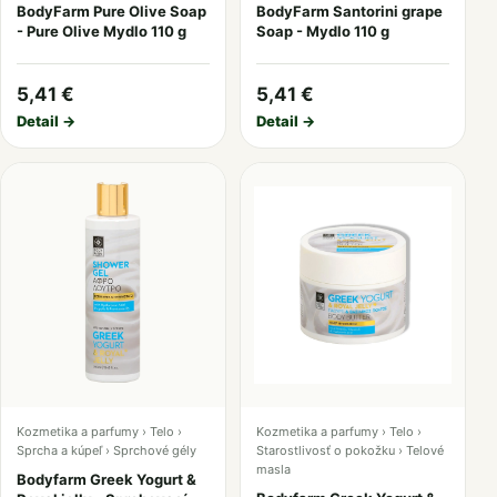
BodyFarm Pure Olive Soap
BodyFarm Santorini grape
- Pure Olive Mydlo 110 g
Soap - Mydlo 110 g
5,41 €
5,41 €
Detail →
Detail →
Kozmetika a parfumy › Telo ›
Kozmetika a parfumy › Telo ›
Sprcha a kúpeľ › Sprchové gély
Starostlivosť o pokožku › Telové
masla
Bodyfarm Greek Yogurt &