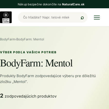
Nákup bezpečne dokončíte na
NaturalCare.sk
Hľadať produkty BodyFarm
BodyFarm
›
BodyFarm: Mentol
VÝBER PODĽA VAŠICH POTRIEB
BodyFarm: Mentol
Produkty BodyFarm zodpovedajúce výberu pre dôležitú
zložku „Mentol“.
2
zodpovedajúcich produktov