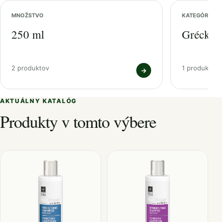
MNOŽSTVO
KATEGÓRIA
250 ml
Grécka p
2 produktov
1 produktov
→
AKTUÁLNY KATALÓG
Produkty v tomto výbere