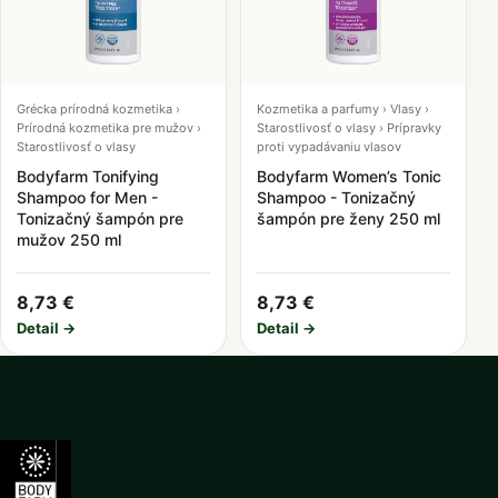
Grécka prírodná kozmetika ›
Kozmetika a parfumy › Vlasy ›
Prírodná kozmetika pre mužov ›
Starostlivosť o vlasy › Prípravky
Starostlivosť o vlasy
proti vypadávaniu vlasov
Bodyfarm Tonifying
Bodyfarm Women’s Tonic
Shampoo for Men -
Shampoo - Tonizačný
Tonizačný šampón pre
šampón pre ženy 250 ml
mužov 250 ml
8,73 €
8,73 €
Detail →
Detail →