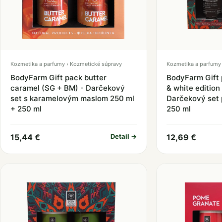
Kozmetika a parfumy › Kozmetické súpravy
Kozmetika a parfumy 
BodyFarm Gift pack butter
BodyFarm Gift 
caramel (SG + BM) - Darčekový
& white edition 
set s karamelovým maslom 250 ml
Darčekový set 
+ 250 ml
250 ml
15,44 €
Detail →
12,69 €