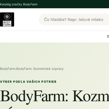
Katalóg značky BodyFarm
Hľadať produkty BodyFarm
T
BodyFarm
›
BodyFarm: Kozmetické súpravy
VÝBER PODĽA VAŠICH POTRIEB
BodyFarm: Kozme