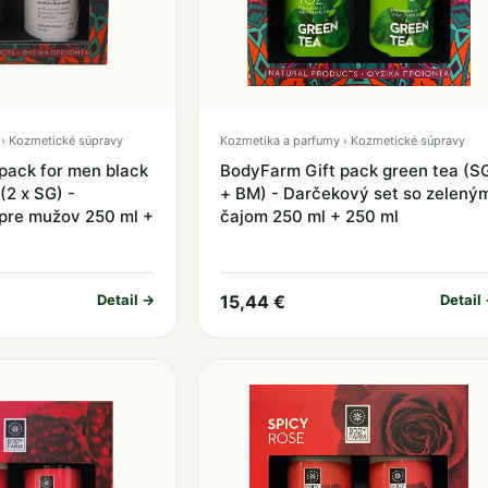
› Kozmetické súpravy
Kozmetika a parfumy › Kozmetické súpravy
pack for men black
BodyFarm Gift pack green tea (S
(2 x SG) -
+ BM) - Darčekový set so zelený
pre mužov 250 ml +
čajom 250 ml + 250 ml
Detail →
15,44 €
Detail