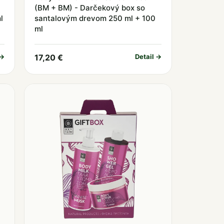
(BM + BM) - Darčekový box so
l
santalovým drevom 250 ml + 100
ml
 →
17,20 €
Detail →