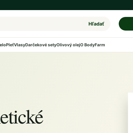
Hľadať
elo
Pleť
Vlasy
Darčekové sety
Olivový olej
O BodyFarm
tické