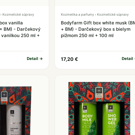
› Kozmetické súpravy
Kozmetika a parfumy › Kozmetické súpravy
box vanilla
Bodyfarm Gift box white musk (B
+ BM) - Darčekový
+ BM) - Darčekový box s bielym
 vanilkou 250 ml +
pižmom 250 ml + 100 ml
Detail →
17,20 €
Detail