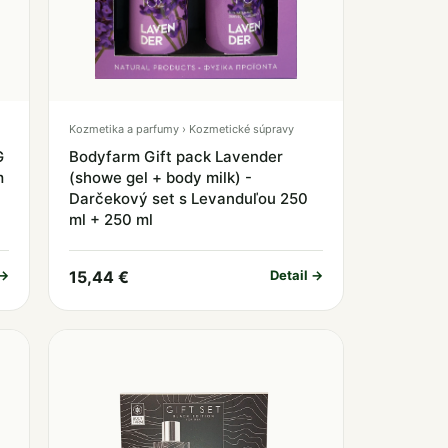
Kozmetika a parfumy › Kozmetické súpravy
G
Bodyfarm Gift pack Lavender
m
(showe gel + body milk) -
Darčekový set s Levanduľou 250
ml + 250 ml
 →
15,44 €
Detail →