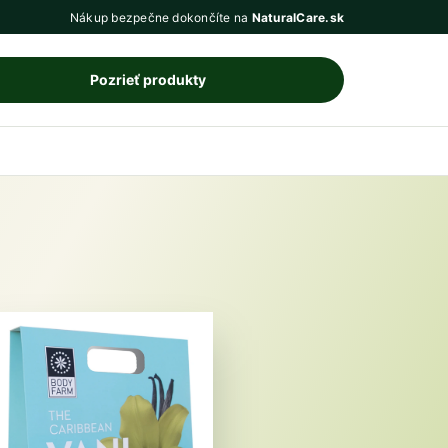
Nákup bezpečne dokončíte na
NaturalCare.sk
Pozrieť produkty