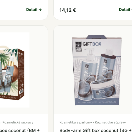
Detail →
14,12 €
Detail
› Kozmetické súpravy
Kozmetika a parfumy › Kozmetické súpravy
box coconut (BM +
BodyFarm Gift box coconut (SG +