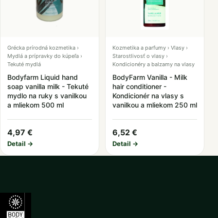
Grécka prírodná kozmetika ›
Kozmetika a parfumy › Vlasy ›
Mydlá a prípravky do kúpeľa ›
Starostlivosť o vlasy ›
Tekuté mydlá
Kondicionéry a balzamy na vlasy
Bodyfarm Liquid hand
BodyFarm Vanilla - Milk
soap vanilla milk - Tekuté
hair conditioner -
mydlo na ruky s vanilkou
Kondicionér na vlasy s
a mliekom 500 ml
vanilkou a mliekom 250 ml
4,97 €
6,52 €
Detail →
Detail →