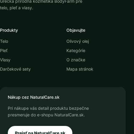
Grécka prírodná kozmetika BodyFarm pre
telo, pleť a vlasy.
Produkty
Objavujte
Telo
Olivový olej
Pleť
Kategórie
Vlasy
O značke
Darčekové sety
Mapa stránok
Nákup cez NaturalCare.sk
Pri nákupe vás detail produktu bezpečne
presmeruje do e-shopu NaturalCare.sk.
Prejsť na NaturalCare.sk