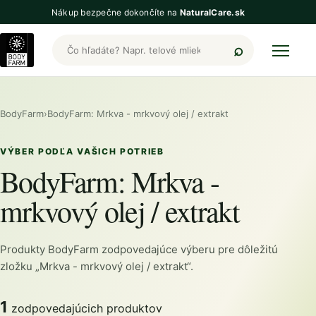
Nákup bezpečne dokončíte na
NaturalCare.sk
Hľadať produkty BodyFarm
BodyFarm
›
BodyFarm: Mrkva - mrkvový olej / extrakt
VÝBER PODĽA VAŠICH POTRIEB
BodyFarm: Mrkva -
mrkvový olej / extrakt
Produkty BodyFarm zodpovedajúce výberu pre dôležitú
zložku „Mrkva - mrkvový olej / extrakt“.
1
zodpovedajúcich produktov